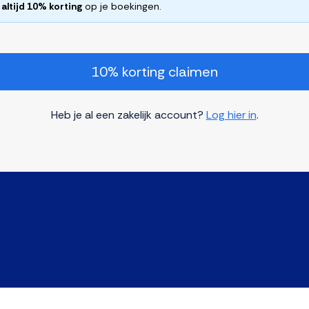
altijd 10% korting
op je boekingen.
10% korting claimen
Heb je al een zakelijk account?
Log hier in
.