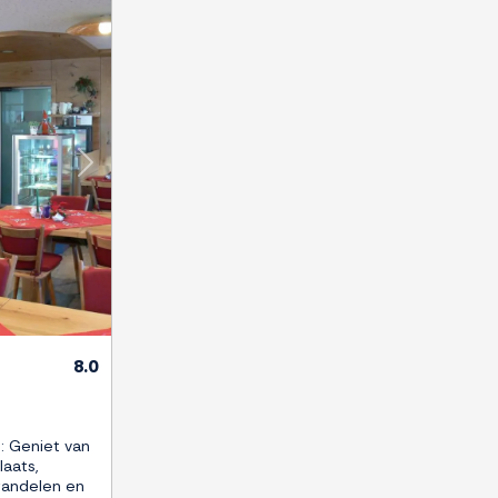
Next
8.0
: Geniet van
laats,
 wandelen en