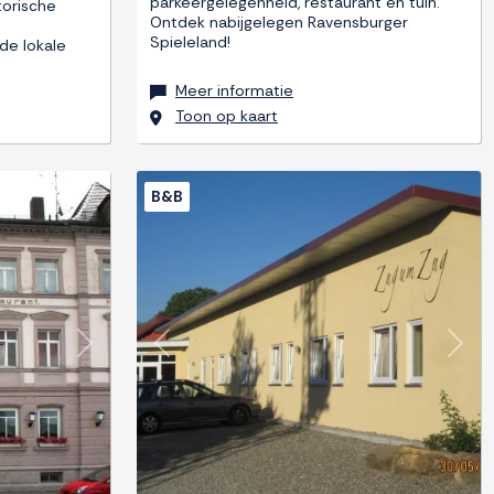
parkeergelegenheid, restaurant en tuin.
torische
Ontdek nabijgelegen Ravensburger
Spieleland!
de lokale
Meer informatie
Toon op kaart
B&B
Next
Previous
Next