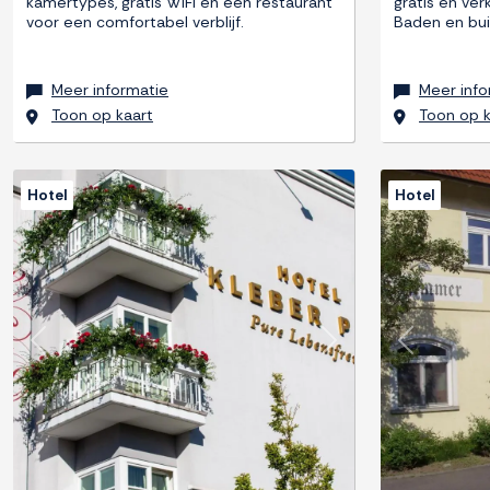
kamertypes, gratis WiFi en een restaurant
gratis en ve
voor een comfortabel verblijf.
Baden en bui
Meer informatie
Meer info
Toon op kaart
Toon op k
Hotel
Hotel
Previous
Next
Previous