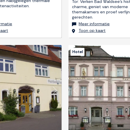
rken nabijgelegen thermale
Tor: Verken Bad Waldsee's his
tenactiviteiten.
charme, geniet van moderne
themakamers en proef verfijn
gerechten.
rmatie
Meer informatie
aart
Toon op kaart
Hotel
Next
Previous