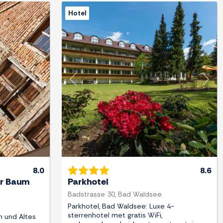
Hotel
Next
Previous
Next
8.0
8.6
er Baum
Parkhotel
Badstrasse 30, Bad Waldsee
Parkhotel, Bad Waldsee: Luxe 4-
sterrenhotel met gratis WiFi,
m und Altes