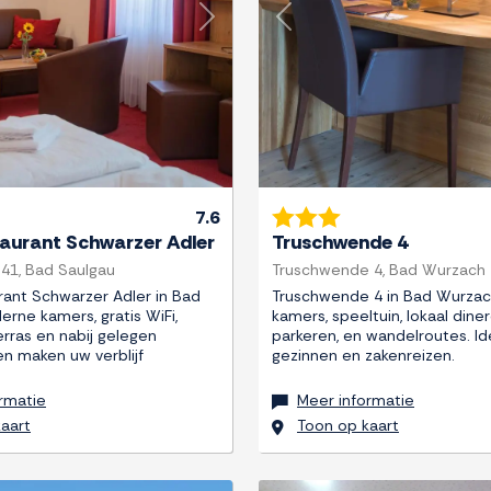
Next
Previous
7.6
taurant Schwarzer Adler
Truschwende 4
41, Bad Saulgau
Truschwende 4, Bad Wurzach
rant Schwarzer Adler in Bad
Truschwende 4 in Bad Wurza
rne kamers, gratis WiFi,
kamers, speeltuin, lokaal diner
erras en nabij gelegen
parkeren, en wandelroutes. Id
en maken uw verblijf
gezinnen en zakenreizen.
rmatie
Meer informatie
aart
Toon op kaart