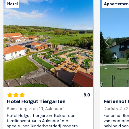
Hotel
Appartemen
Previous
Next
Previous
9.0
Hotel Hofgut Tiergarten
Ferienhof
Beim Tiergarten 11, Aulendorf
Dorfstraße 2
Hotel Hofgut Tiergarten: Beleef een
Ferienhof Rö
familieavontuur in Aulendorf met
van moderne 
speeltuinen, kinderboerderij, modern
nabijheid va