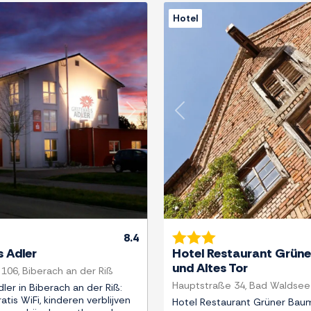
Hotel
Next
Previous
8.4
 Adler
Hotel Restaurant Grün
und Altes Tor
 106, Biberach an der Riß
Hauptstraße 34, Bad Waldsee
er in Biberach an der Riß:
atis WiFi, kinderen verblijven
Hotel Restaurant Grüner Bau