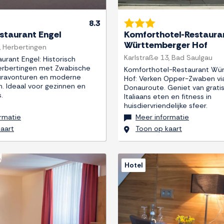
8.3
staurant Engel
Komforthotel-Restaura
Württemberger Hof
, Herbertingen
Karlstraße 13, Bad Saulgau
urant Engel: Historisch
erbertingen met Zwabische
Komforthotel-Restaurant Wü
uuravonturen en moderne
Hof: Verken Opper-Zwaben vi
n. Ideaal voor gezinnen en
Donauroute. Geniet van gratis
.
Italiaans eten en fitness in
huisdiervriendelijke sfeer.
rmatie
Meer informatie
aart
Toon op kaart
Hotel