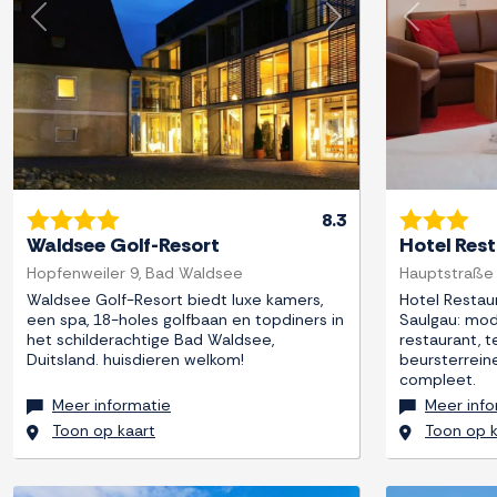
Previous
Next
Previous
8.3
Waldsee Golf-Resort
Hotel Res
Hopfenweiler 9, Bad Waldsee
Hauptstraße 
Waldsee Golf-Resort biedt luxe kamers,
Hotel Restau
een spa, 18-holes golfbaan en topdiners in
Saulgau: mode
het schilderachtige Bad Waldsee,
restaurant, t
Duitsland. huisdieren welkom!
beursterrein
compleet.
Meer informatie
Meer info
Toon op kaart
Toon op k