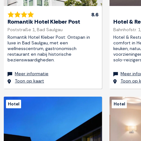
8.6
Romantik Hotel Kleber Post
Hotel & Re
Poststraße 1, Bad Saulgau
Bahnhofstr. 1
Romantik Hotel Kleber Post: Ontspan in
Hotel & Resta
luxe in Bad Saulgau, met een
comfort in H
wellnesscentrum, gastronomisch
keuken, nat
restaurant en nabij historische
voorzieninge
bezienswaardigheden.
solo-reizigers
Meer informatie
Meer info
Toon op kaart
Toon op k
Hotel
Hotel