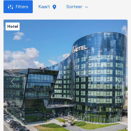
Filters
Kaart
Sorteer
Hotel
Previous
Next