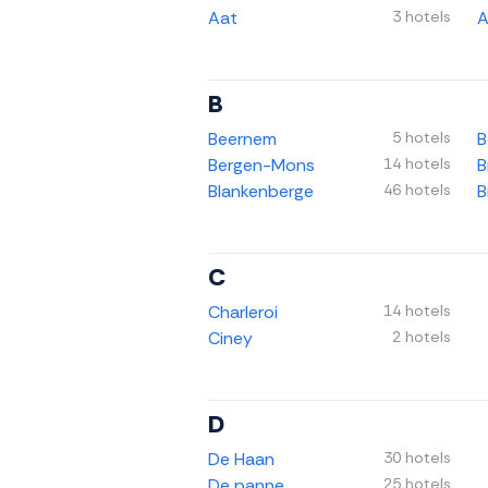
Aat
3 hotels
A
B
Beernem
5 hotels
B
Bergen-Mons
14 hotels
B
Blankenberge
46 hotels
B
C
Charleroi
14 hotels
Ciney
2 hotels
D
De Haan
30 hotels
De panne
25 hotels