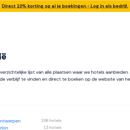
Direct 10% korting op al je boekingen - Log in als bedrijf.
ië
erzichtelijke lijst van alle plaatsen waar we hotels aanbieden
e verblijf te vinden en direct te boeken op de website van he
ntwerpen
106 hotels
rlon
13 hotels