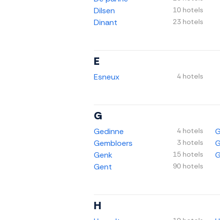
Dilsen
10 hotels
Dinant
23 hotels
E
Esneux
4 hotels
G
Gedinne
4 hotels
G
Gembloers
3 hotels
G
Genk
15 hotels
G
Gent
90 hotels
H