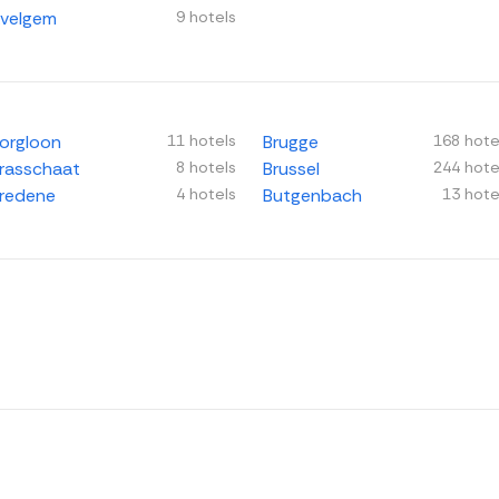
velgem
9 hotels
orgloon
11 hotels
Brugge
168 hote
rasschaat
8 hotels
Brussel
244 hote
redene
4 hotels
Butgenbach
13 hote