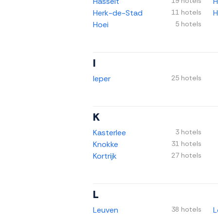
Hasselt
19 hotels
H
Herk-de-Stad
11 hotels
H
Hoei
5 hotels
I
Ieper
25 hotels
K
Kasterlee
3 hotels
Knokke
31 hotels
Kortrijk
27 hotels
L
Leuven
38 hotels
L