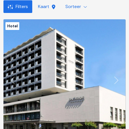
Filters
Kaart
Sorteer
Hotel
Previous
Next