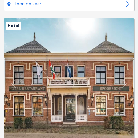
Toon op kaart
Hotel
Previous
Next