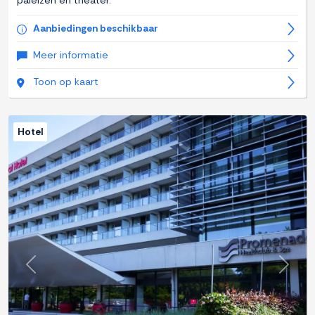
paleizen en theater.
Aanbiedingen beschikbaar
Meer informatie
Toon op kaart
Hotel
Previous
Next