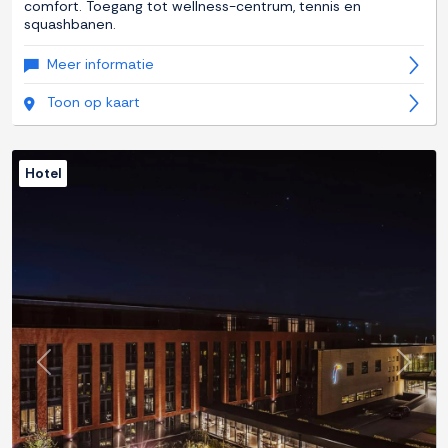
comfort. Toegang tot wellness-centrum, tennis en
squashbanen.
Meer informatie
Toon op kaart
Hotel
Previous
Next