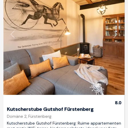
Previous
Next
8.0
Kutscherstube Gutshof Fürstenberg
Domäne 2, Fürstenberg
Kutscherstube Gutshof Fürstenberg: Ruime appartementen