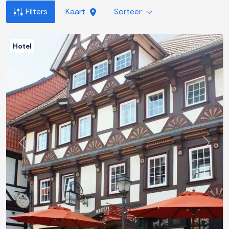
Filters
Kaart
Sorteer
Hotel
Previous
Next