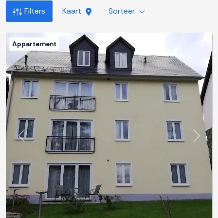
Filters
Kaart
Sorteer
Appartement
Previous
Next