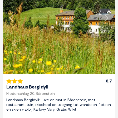
Previous
Next
8.7
Landhaus Bergidyll
Niederschlag 20, Bärenstein
Landhaus Bergidyll: Luxe en rust in Bärenstein, met
restaurant, tuin, skischool en toegang tot wandelen, fietsen
en skiën vlakbij Karlovy Vary. Gratis WiFi!