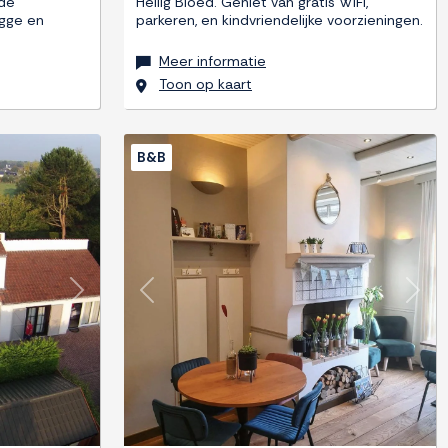
 de
Heilig Bloed. Geniet van gratis WiFi,
ugge en
parkeren, en kindvriendelijke voorzieningen.
Meer informatie
Toon op kaart
B&B
Next
Previous
Next