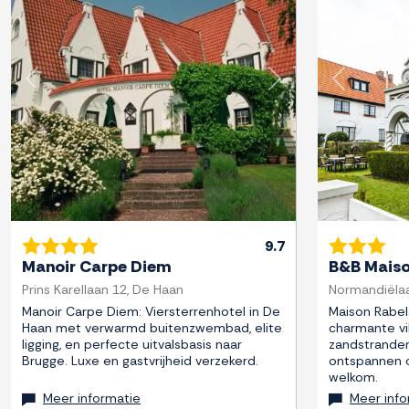
Previous
Next
Previous
9.7
Manoir Carpe Diem
B&B Maiso
Prins Karellaan 12, De Haan
Normandiëlaa
Manoir Carpe Diem: Viersterrenhotel in De
Maison Rabel
Haan met verwarmd buitenzwembad, elite
charmante vil
ligging, en perfecte uitvalsbasis naar
zandstranden
Brugge. Luxe en gastvrijheid verzekerd.
ontspannen of
welkom.
Meer informatie
Meer info