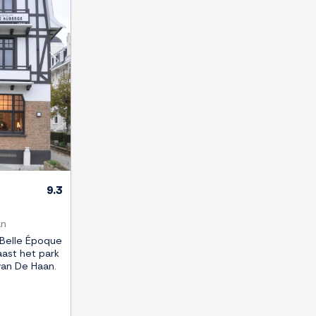
Next
9.3
an
 Belle Époque
naast het park
van De Haan.