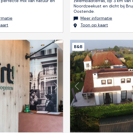
, perfecte mix van natuur en
zwembadterras, op 3 km van
Noordzeekust en dicht bij Br
Oostende.
rmatie
Meer informatie
aart
Toon op kaart
B&B
Next
Previous