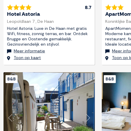
8.7
Hotel Astoria
ApartMome
Leopoldlaan 7 , De Haan
Koninklijke B
Hotel Astoria: Luxe in De Haan met gratis
ApartMoment 
WiFi, fitness, zonnig terras, en bar. Ontdek
Moderne kamer
Brugge en Oostende gemakkelijk.
restaurant, 
Gezinsvriendelijk en stijlvol.
Ideale locatie
Meer informatie
Meer info
Toon op kaart
Toon op k
B&B
B&B
Previous
Next
Previous