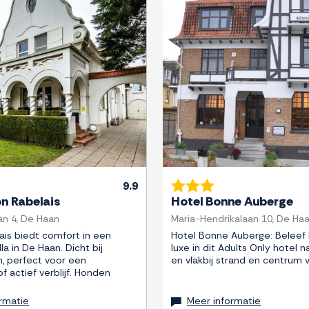
Next
Previous
9.9
n Rabelais
Hotel Bonne Auberge
n 4, De Haan
Maria-Hendrikalaan 10, De Ha
ais biedt comfort in een
Hotel Bonne Auberge: Beleef
la in De Haan. Dicht bij
luxe in dit Adults Only hotel 
, perfect voor een
en vlakbij strand en centrum 
 actief verblijf. Honden
rmatie
Meer informatie