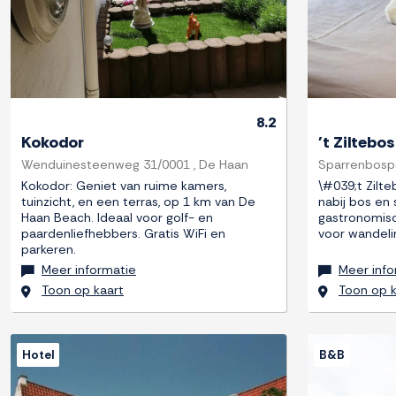
8.2
Kokodor
't Ziltebos
Wenduinesteenweg 31/0001 , De Haan
Sparrenbosp
Kokodor: Geniet van ruime kamers,
\#039;t Zilt
tuinzicht, en een terras, op 1 km van De
nabij bos en 
Haan Beach. Ideaal voor golf- en
gastronomisc
paardenliefhebbers. Gratis WiFi en
voor wandeli
parkeren.
Meer informatie
Meer info
Toon op kaart
Toon op k
Hotel
B&B