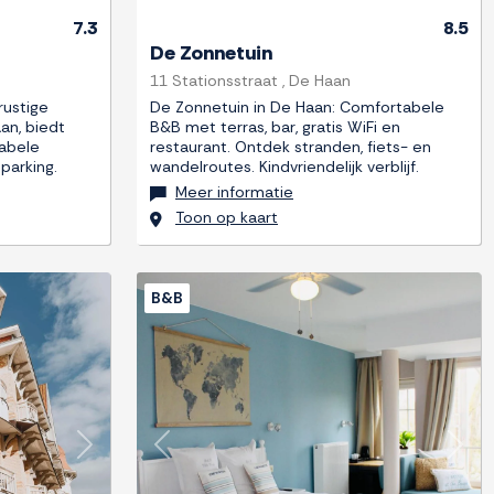
7.3
8.5
De Zonnetuin
11 Stationsstraat , De Haan
rustige
De Zonnetuin in De Haan: Comfortabele
an, biedt
B&B met terras, bar, gratis WiFi en
abele
restaurant. Ontdek stranden, fiets- en
éparking.
wandelroutes. Kindvriendelijk verblijf.
Meer informatie
Toon op kaart
B&B
Next
Previous
Next