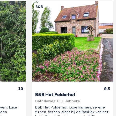
B&B
Next
Previous
Next
10
9.3
B&B Het Polderhof
Cathilleweg 188 , Jabbeke
erij: Luxe
B&B Het Polderhof: Luxe kamers, serene
 een
tuinen, fietsen, dicht bij de Basiliek van het