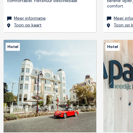
comfortabel. Fietshuur beschikbaar.
serene vijver
comfort.
Meer informatie
Meer info
Toon op kaart
Toon op k
Hotel
Hotel
Previous
Next
Previous