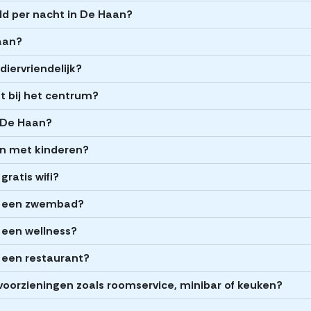
ld per nacht in De Haan?
Haan?
diervriendelijk?
ht bij het centrum?
n De Haan?
zen met kinderen?
ratis wifi?
n een zwembad?
 een wellness?
 een restaurant?
voorzieningen zoals roomservice, minibar of keuken?