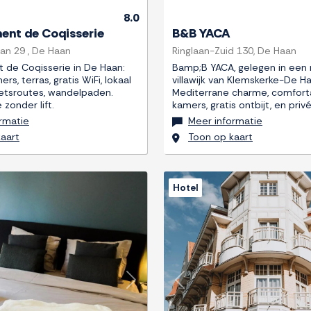
8.0
nt de Coqisserie
B&B YACA
aan 29 , De Haan
Ringlaan-Zuid 130, De Haan
de Coqisserie in De Haan:
Bamp;B YACA, gelegen in een 
s, terras, gratis WiFi, lokaal
villawijk van Klemskerke-De Ha
fietsroutes, wandelpaden.
Mediterrane charme, comfort
 zonder lift.
kamers, gratis ontbijt, en priv
rmatie
Meer informatie
aart
Toon op kaart
Hotel
Next
Previous