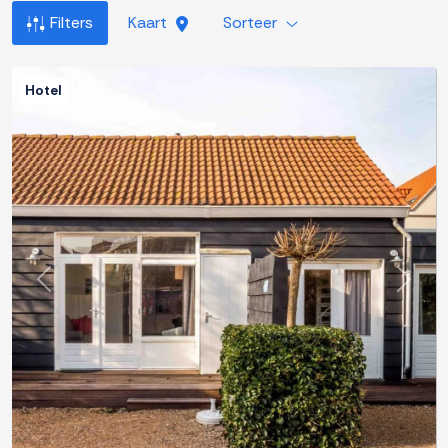
Filters
Kaart
Sorteer
Hotel
Previous
Next