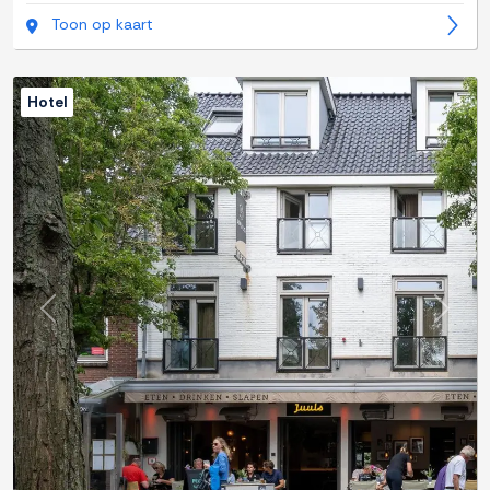
Toon op kaart
Hotel
Previous
Next