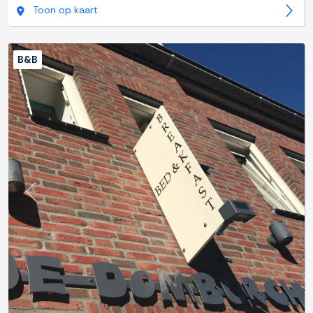
Toon op kaart
B&B
Previous
Next