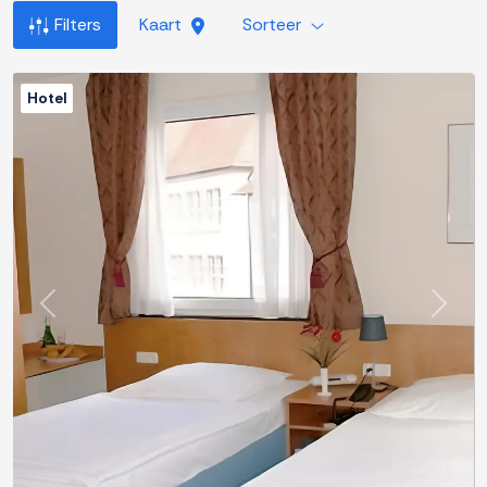
Filters
Kaart
Sorteer
Hotel
Previous
Next