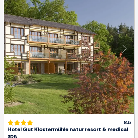
Previous
Next
8.5
Hotel Gut Klostermühle natur resort & medical
spa