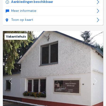
Aanbiedingen beschikbaar
Meer informatie
Toon op kaart
Vakantiehuis
Previous
Next