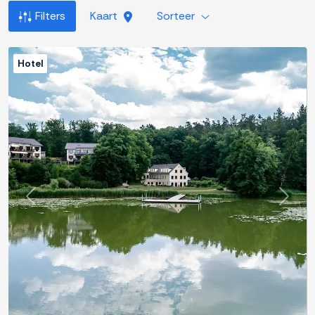
Filters
Kaart
Sorteer
Hotel
Previous
Next