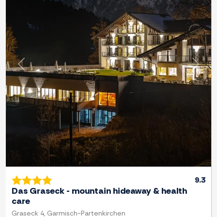
Previous
Next
9.3
Das Graseck - mountain hideaway & health
care
Graseck 4, Garmisch-Partenkirchen