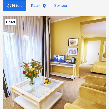
Filters
Kaart
Sorteer
Hotel
Previous
Next