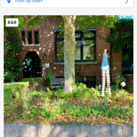
Toon op kaart
B&B
Previous
Next