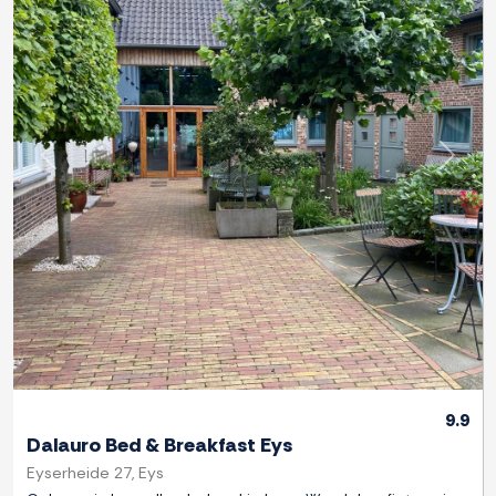
Previous
Next
9.9
Dalauro Bed & Breakfast Eys
Eyserheide 27, Eys