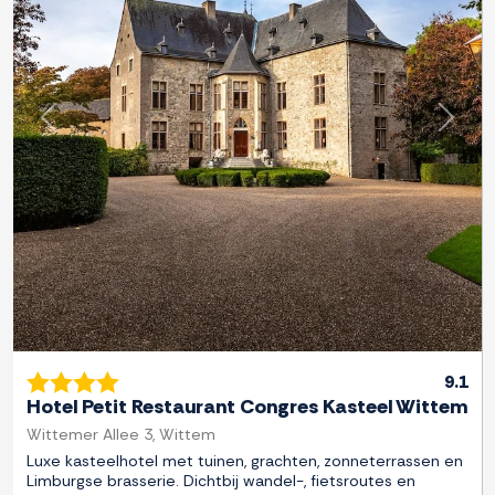
Previous
Next
9.1
Hotel Petit Restaurant Congres Kasteel Wittem
Wittemer Allee 3, Wittem
Luxe kasteelhotel met tuinen, grachten, zonneterrassen en
Limburgse brasserie. Dichtbij wandel-, fietsroutes en