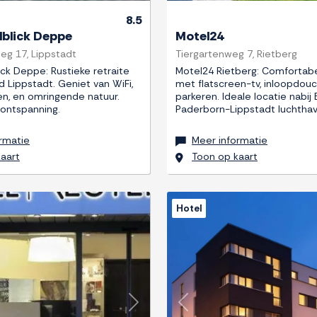
8.5
dblick Deppe
Motel24
g 17, Lippstadt
Tiergartenweg 7, Rietberg
ick Deppe: Rustieke retraite
Motel24 Rietberg: Comfortab
d Lippstadt. Geniet van WiFi,
met flatscreen-tv, inloopdouch
en, en omringende natuur.
parkeren. Ideale locatie nabij 
 ontspanning.
Paderborn-Lippstadt luchthav
rmatie
Meer informatie
aart
Toon op kaart
Hotel
Next
Previous