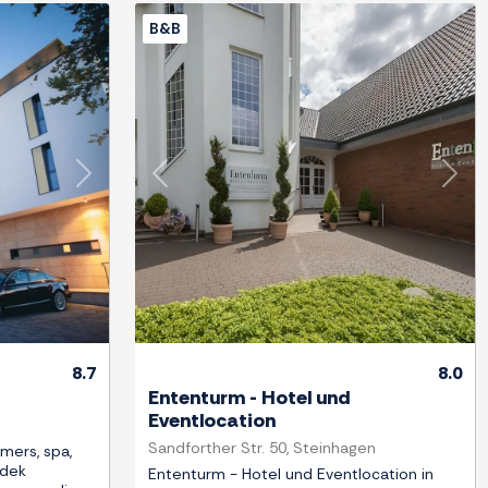
B&B
Next
Previous
Next
8.7
8.0
Ententurm - Hotel und
Eventlocation
Sandforther Str. 50, Steinhagen
amers, spa,
tdek
Ententurm - Hotel und Eventlocation in