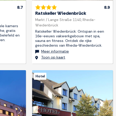
8.7
8.9
Ratskeller Wiedenbrück
Markt / Lange Straße 1140, Rheda-
Wiedenbrück
ele kamers
e, gratis
Ratskeller Wiedenbrück: Ontspan in een
Bielefeld en
16e-eeuws vakwerkgebouw met spa,
en.
sauna en fitness. Ontdek de rijke
geschiedenis van Rheda-Wiedenbrück.
Meer informatie
Toon op kaart
Hotel
Next
Previous
Next