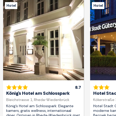
Hotel
Hotel
Previous
Next
Previous
8.7
König`s Hotel am Schlosspark
Hotel Sta
Bleichstrasse 1, Rheda-Wiedenbrück
Kökerstraße 
König's Hotel am Schlosspark: Elegante
Hotel Stadt 
kamers, gratis wellness, internationaal
moderne kam
diner. Ontspan in Rheda-Wiedenbrück met
Bezoek bezi