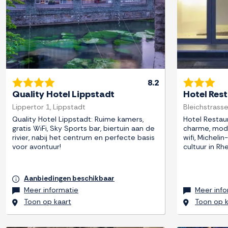
8.2
Quality Hotel Lippstadt
Hotel Res
Lippertor 1, Lippstadt
Bleichstrass
Quality Hotel Lippstadt: Ruime kamers,
Hotel Restaur
gratis WiFi, Sky Sports bar, biertuin aan de
charme, mode
rivier, nabij het centrum en perfecte basis
wifi, Micheli
voor avontuur!
cultuur in R
Aanbiedingen beschikbaar
Meer informatie
Meer info
Toon op kaart
Toon op k