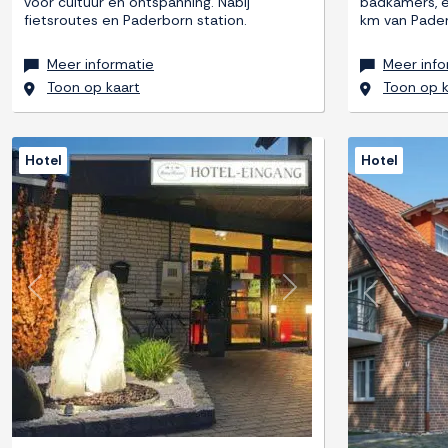
voor cultuur en ontspanning. Nabij
badkamers, e
fietsroutes en Paderborn station.
km van Pader
Meer informatie
Meer info
Toon op kaart
Toon op k
Hotel
Hotel
Previous
Next
Previous