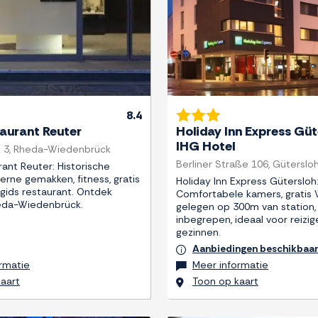
8.4
taurant Reuter
Holiday Inn Express Güt
IHG Hotel
e 3, Rheda-Wiedenbrück
Berliner Straße 106, Güterslo
ant Reuter: Historische
rne gemakken, fitness, gratis
Holiday Inn Express Gütersloh
n-gids restaurant. Ontdek
Comfortabele kamers, gratis W
heda-Wiedenbrück.
gelegen op 300m van station, 
inbegrepen, ideaal voor reizig
gezinnen.
Aanbiedingen beschikbaa
rmatie
Meer informatie
aart
Toon op kaart