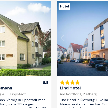
Hotel
Next
Previous
8.8
emann
Lind Hotel
 a 11, Lippstadt
Am Nordtor 1, Rietberg
n: Verblijf in Lippstadt met
Lind Hotel in Rietberg: Luxe k
t, gratis WiFi, eigen
fitness, restaurant én bar. On