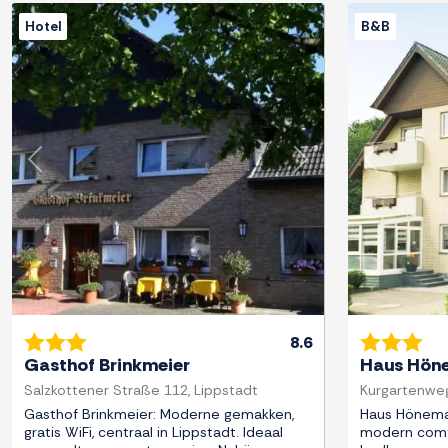
Hotel
B&B
Previous
Next
Previous
8.6
Gasthof Brinkmeier
Haus Hön
Salzkottener Straße 112, Lippstadt
Kurgartenweg
Gasthof Brinkmeier: Moderne gemakken,
Haus Höneman
gratis WiFi, centraal in Lippstadt. Ideaal
modern comfor