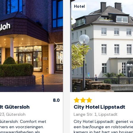
Hotel
Next
Previous
8.0
dt Gütersloh
City Hotel Lippstadt
23, Gütersloh
Lange Str. 1, Lippstadt
Gütersloh: Comfort met
City Hotel Lippstadt: geniet va
ers en voorzieningen.
een bar/lounge en rolstoelvrie
enswaardigheden als
kamers in het hart van bruise