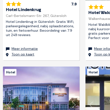
7.9
Hotel Lindenkrug
Hotel Wal
Carl-Bertelsmann-Str. 267, Gütersloh
Walkenhauswe
Hotel Lindenkrug in Gütersloh: Gratis WiFi,
Hotel Waldbl
parkeergelegenheid, nabij oplaadstations,
nabij kuuroor
tuin, en fietsverhuur. Beoordeling van 7.9
gratis parker
uit 249 reviews.
Perfect voor
Meer informatie
Meer info
Toon op kaart
Toon op k
Hotel
Hotel
Previous
Next
Previous