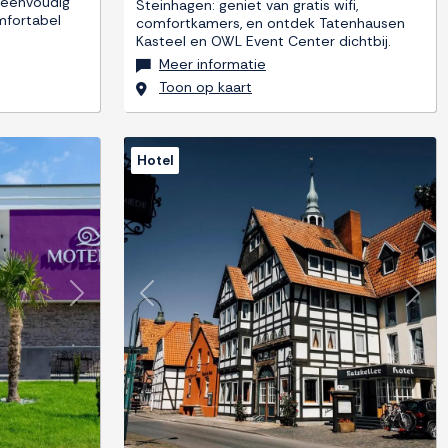
 eenvoudig
Steinhagen: geniet van gratis wifi,
omfortabel
comfortkamers, en ontdek Tatenhausen
Kasteel en OWL Event Center dichtbij.
Meer informatie
Toon op kaart
Hotel
Next
Previous
Next