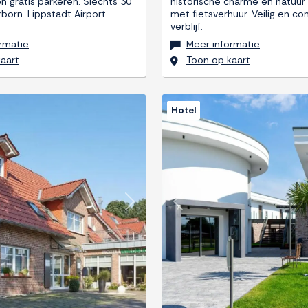
n gratis parkeren. Slechts 30
historische charme en natuur
born-Lippstadt Airport.
met fietsverhuur. Veilig en c
verblijf.
rmatie
Meer informatie
aart
Toon op kaart
Hotel
Next
Previous