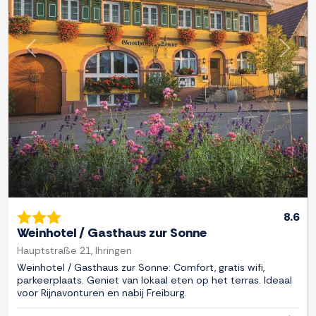
Previous
Next
8.6
Weinhotel / Gasthaus zur Sonne
Hauptstraße 21, Ihringen
Weinhotel / Gasthaus zur Sonne: Comfort, gratis wifi,
parkeerplaats. Geniet van lokaal eten op het terras. Ideaal
voor Rijnavonturen en nabij Freiburg.