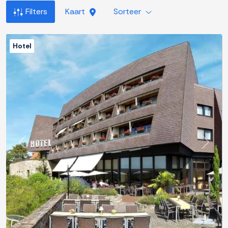
Filters
Kaart
Sorteer
Hotel
Previous
Next