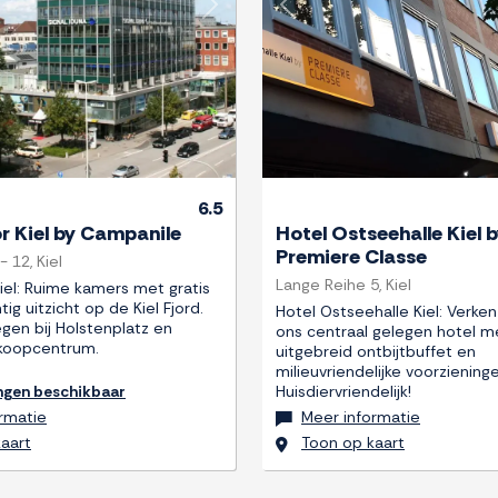
Next
Previous
6.5
r Kiel by Campanile
Hotel Ostseehalle Kiel 
Premiere Classe
 12, Kiel
Lange Reihe 5, Kiel
iel: Ruime kamers met gratis
tig uitzicht op de Kiel Fjord.
Hotel Ostseehalle Kiel: Verken 
gen bij Holstenplatz en
ons centraal gelegen hotel met
koopcentrum.
uitgebreid ontbijtbuffet en
milieuvriendelijke voorziening
ngen beschikbaar
Huisdiervriendelijk!
rmatie
Meer informatie
aart
Toon op kaart