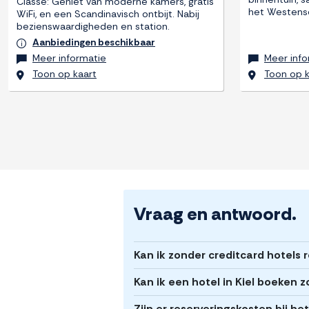
Classe: Geniet van moderne kamers, gratis
het Westense
WiFi, en een Scandinavisch ontbijt. Nabij
bezienswaardigheden en station.
Aanbiedingen beschikbaar
Meer informatie
Meer info
Toon op kaart
Toon op k
Vraag en antwoord.
Kan ik zonder creditcard hotels r
Kan ik een hotel in Kiel boeken 
Zijn er reserveringskosten bij he