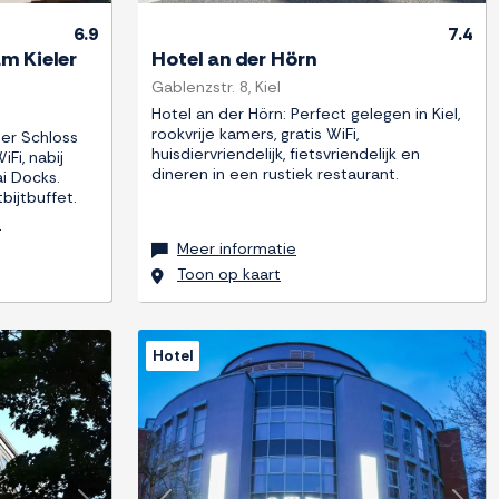
6.9
7.4
m Kieler
Hotel an der Hörn
Gablenzstr. 8, Kiel
Hotel an der Hörn: Perfect gelegen in Kiel,
rookvrije kamers, gratis WiFi,
ler Schloss
huisdiervriendelijk, fietsvriendelijk en
iFi, nabij
dineren in een rustiek restaurant.
i Docks.
bijtbuffet.
r
Meer informatie
Toon op kaart
Hotel