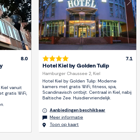
Next
Previous
Next
8.0
7.1
by
Hotel Kiel by Golden Tulip
Hamburger Chaussee 2, Kiel
Hotel Kiel by Golden Tulip: Moderne
kamers met gratis WiFi, fitness, spa,
Kiel vanuit
Scandinavisch ontbijt. Centraal in Kiel, nabij
 gratis WiFi,
Baltische Zee. Huisdiervriendelijk.
en.
Aanbiedingen beschikbaar
Meer informatie
Toon op kaart