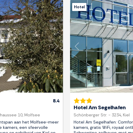
Hotel
Next
Previous
8.4
Hotel Am Segelhafen
haussee 10, Molfsee
Schönberger Str. - 3234, Kiel
ntspan aan het Molfsee-meer
Hotel Am Segelhafen: Comfor
kamers, een sfeervolle
kamers, gratis WiFi, royaal ontbi
auna en nabijheid van Kiel en
Schwentine zeilhaven, met ma