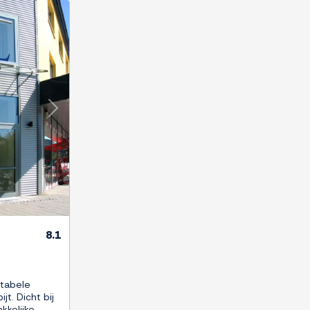
Next
8.1
tabele
jt. Dicht bij
kkelijke