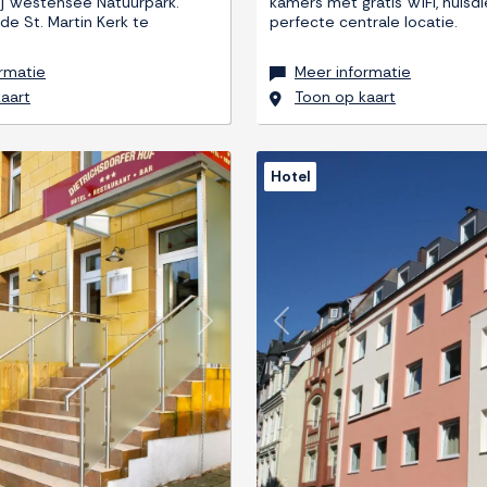
bij Westensee Natuurpark.
kamers met gratis WiFi, huisdie
de St. Martin Kerk te
perfecte centrale locatie.
rmatie
Meer informatie
aart
Toon op kaart
Hotel
Next
Previous