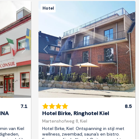
Hotel
Next
Previous
Next
7.1
8.5
 INA
Hotel Birke, Ringhotel Kiel
Martenshofweg 8, Kiel
min van Kiel
Hotel Birke, Kiel: Ontspanning in stijl met
rdigheden,
wellness, zwembad, sauna's en bistro.