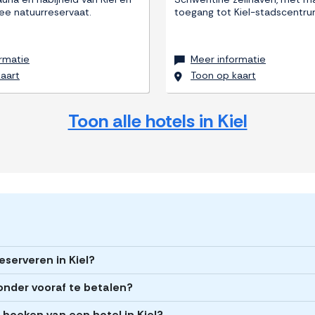
e natuurreservaat.
toegang tot Kiel-stadscentru
rmatie
Meer informatie
aart
Toon op kaart
Toon alle hotels in Kiel
eserveren in Kiel?
zonder vooraf te betalen?
t boeken van een hotel in Kiel?