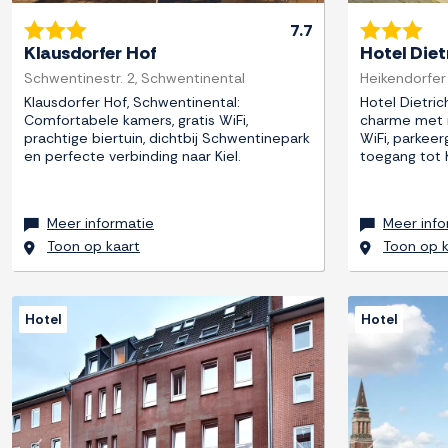
7.7
Klausdorfer Hof
Hotel Diet
Schwentinestr. 2, Schwentinental
Heikendorfer 
Klausdorfer Hof, Schwentinental:
Hotel Dietric
Comfortabele kamers, gratis WiFi,
charme met 
prachtige biertuin, dichtbij Schwentinepark
WiFi, parkee
en perfecte verbinding naar Kiel.
toegang tot K
Meer informatie
Meer info
Toon op kaart
Toon op k
Hotel
Hotel