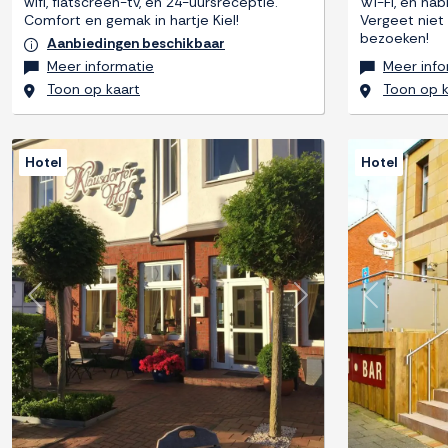
wifi, flatscreen-tv, en 24-uursreceptie.
Wi-Fi, en na
Comfort en gemak in hartje Kiel!
Vergeet niet 
bezoeken!
Aanbiedingen beschikbaar
Meer informatie
Meer info
Toon op kaart
Toon op k
Hotel
Hotel
Previous
Next
Previous