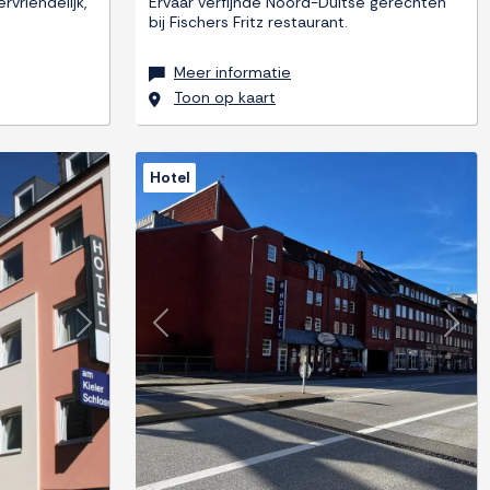
rvriendelijk,
Ervaar verfijnde Noord-Duitse gerechten
bij Fischers Fritz restaurant.
Meer informatie
Toon op kaart
Hotel
Next
Previous
Next