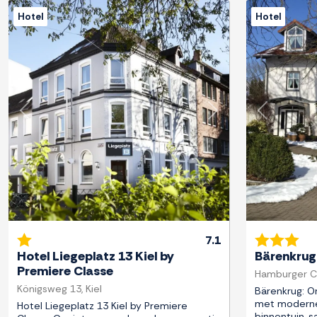
Hotel
Hotel
Previous
Next
Previous
7.1
Hotel Liegeplatz 13 Kiel by
Bärenkrug
Premiere Classe
Hamburger C
Königsweg 13, Kiel
Bärenkrug: O
met moderne 
Hotel Liegeplatz 13 Kiel by Premiere
binnentuin, s