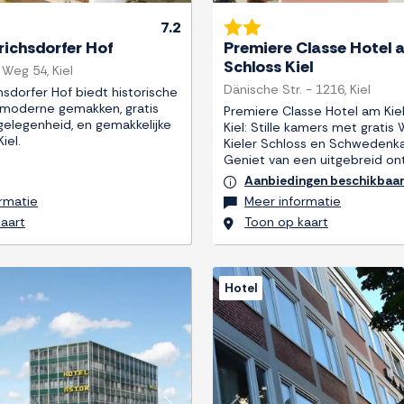
7.2
richsdorfer Hof
Premiere Classe Hotel a
Schloss Kiel
Weg 54, Kiel
Dänische Str. - 1216, Kiel
hsdorfer Hof biedt historische
moderne gemakken, gratis
Premiere Classe Hotel am Kie
rgelegenheid, en gemakkelijke
Kiel: Stille kamers met gratis W
iel.
Kieler Schloss en Schwedenka
Geniet van een uitgebreid ont
Aanbiedingen beschikbaa
rmatie
Meer informatie
aart
Toon op kaart
Hotel