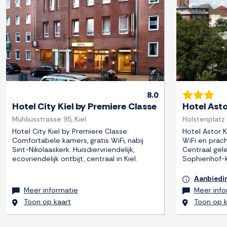
Previous
Next
Previous
8.0
Hotel City Kiel by Premiere Classe
Hotel Asto
Muhliusstrasse 95, Kiel
Holstenplatz -
Hotel City Kiel by Premiere Classe:
Hotel Astor K
Comfortabele kamers, gratis WiFi, nabij
WiFi en prach
Sint-Nikolaaskerk. Huisdiervriendelijk,
Centraal gele
ecovriendelijk ontbijt, centraal in Kiel.
Sophienhof-
Aanbiedi
Meer informatie
Meer info
Toon op kaart
Toon op k