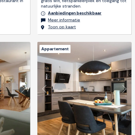
estaurant in
gratis wifi, fietsparkeerplek en toegang tot
natuurlijke stranden.
Aanbiedingen beschikbaar
Meer informatie
Toon op kaart
Appartement
Next
Previous
Next