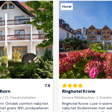
Hotel
Next
Previous
7.9
dhorn
Ringhotel Krone
 / 21, Friedrichshafen
Untere Mühlbachstr. 1, Friedri
rn: Ontdek comfort nabij het
Ringhotel Krone: Luxe 4-sterre
t gratis WiFi, privéparkeren
nabij het Bodenmeer met wel