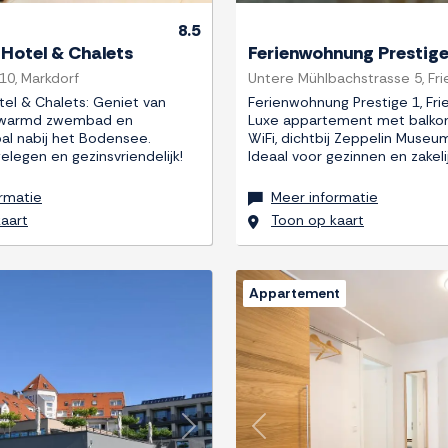
8.5
 Hotel & Chalets
Ferienwohnung Prestige
10, Markdorf
Untere Mühlbachstrasse 5, Fri
tel & Chalets: Geniet van
Ferienwohnung Prestige 1, Fri
erwarmd zwembad en
Luxe appartement met balkon, 
al nabij het Bodensee.
WiFi, dichtbij Zeppelin Museu
elegen en gezinsvriendelijk!
Ideaal voor gezinnen en zakelij
rmatie
Meer informatie
aart
Toon op kaart
Appartement
Next
Previous