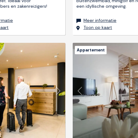
fet. Ideaal voor
buitenzwembad, minigolf en r
bers en zakenreizigers!
een idyllische omgeving.
rmatie
Meer informatie
aart
Toon op kaart
Appartement
Next
Previous