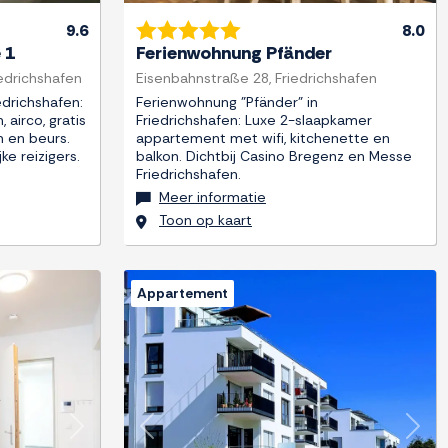
9.6
8.0
 1
Ferienwohnung Pfänder
edrichshafen
Eisenbahnstraße 28, Friedrichshafen
edrichshafen:
Ferienwohnung "Pfänder" in
airco, gratis
Friedrichshafen: Luxe 2-slaapkamer
m en beurs.
appartement met wifi, kitchenette en
ke reizigers.
balkon. Dichtbij Casino Bregenz en Messe
Friedrichshafen.
Meer informatie
Toon op kaart
Appartement
Next
Previous
Next