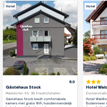
Hotel
Hotel
Previous
Next
Previous
8.0
Gästehaus Stock
Hotel Wal
Markdorfer-Str. 36, Friedrichshafen
Dornierstraße
Gästehaus Stock biedt comfortabele
Hotel Waldho
kamers met gratis WiFi, huisdiervriendelijk
Bodenmeer me