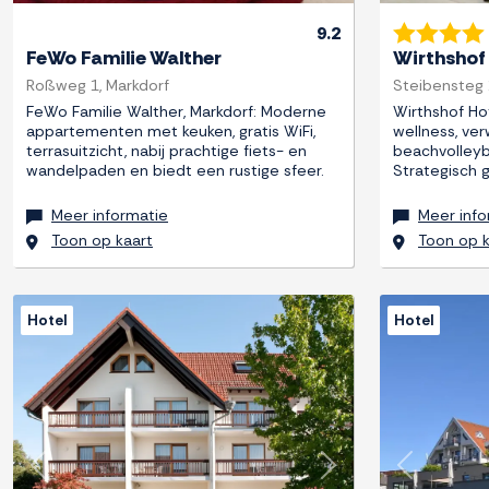
9.2
FeWo Familie Walther
Wirthshof
Roßweg 1, Markdorf
Steibensteg 
FeWo Familie Walther, Markdorf: Moderne
Wirthshof Ho
appartementen met keuken, gratis WiFi,
wellness, v
terrasuitzicht, nabij prachtige fiets- en
beachvolleyb
wandelpaden en biedt een rustige sfeer.
Strategisch g
Meer informatie
Meer info
Toon op kaart
Toon op k
Hotel
Hotel
Previous
Next
Previous