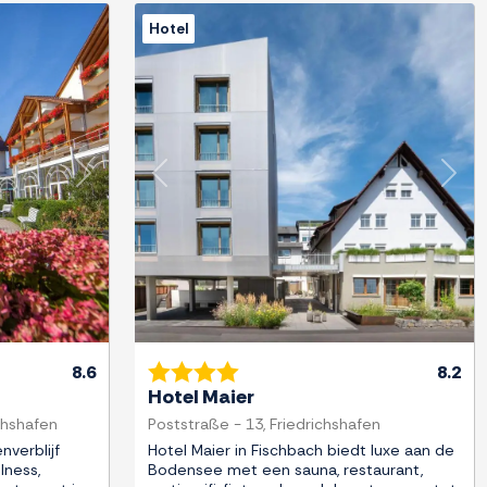
Hotel
Next
Previous
Next
8.6
8.2
Hotel Maier
chshafen
Poststraße - 13, Friedrichshafen
nverblijf
Hotel Maier in Fischbach biedt luxe aan de
lness,
Bodensee met een sauna, restaurant,