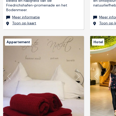
beleid en nabijheid van de
én ontbijtbuf
Friedrichshafen-promenade en het
natuurliefheb
Bodenmeer.
Meer informatie
Meer info
Toon op kaart
Toon op k
Appartement
Hotel
Previous
Next
Previous