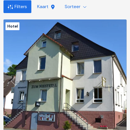
Filters
Kaart
Sorteer
Hotel
Previous
Next