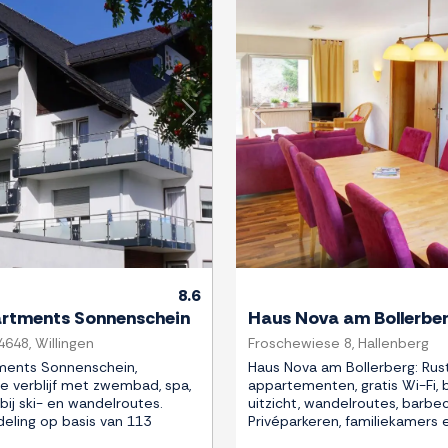
Next
Previous
8.6
artments Sonnenschein
Haus Nova am Bollerbe
648, Willingen
Froschewiese 8, Hallenberg
ments Sonnenschein,
Haus Nova am Bollerberg: Rus
xe verblijf met zwembad, spa,
appartementen, gratis Wi-Fi,
abij ski- en wandelroutes.
uitzicht, wandelroutes, barbec
deling op basis van 113
Privéparkeren, familiekamers e