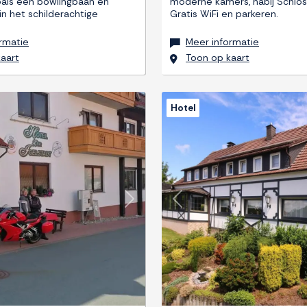
als een bowlingbaan en
moderne kamers, nabij Schloss
in het schilderachtige
Gratis WiFi en parkeren.
rmatie
Meer informatie
aart
Toon op kaart
Hotel
Next
Previous