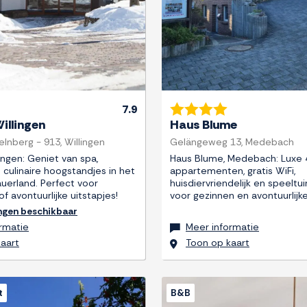
7.9
illingen
Haus Blume
nberg - 913, Willingen
Gelängeweg 13, Medebach
ingen: Geniet van spa,
Haus Blume, Medebach: Luxe 
culinaire hoogstandjes in het
appartementen, gratis WiFi,
auerland. Perfect voor
huisdiervriendelijk en speeltui
f avontuurlijke uitstapjes!
voor gezinnen en avontuurlijke
ngen beschikbaar
rmatie
Meer informatie
aart
Toon op kaart
t
B&B