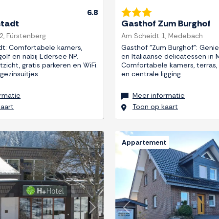
6.8
stadt
Gasthof Zum Burghof
2, Fürstenberg
Am Scheidt 1, Medebach
adt: Comfortabele kamers,
Gasthof "Zum Burghof": Genie
golf en nabij Edersee NP.
en Italiaanse delicatessen in
tzicht, gratis parkeren en WiFi.
Comfortabele kamers, terras, 
gezinsuitjes.
en centrale ligging.
rmatie
Meer informatie
aart
Toon op kaart
Appartement
Next
Previous