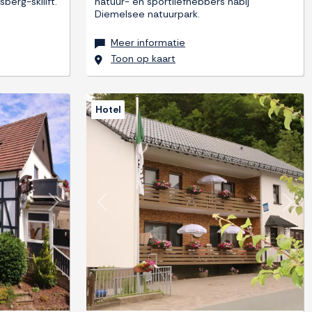
berg-skilift.
natuur- en sportliefhebbers nabij
Diemelsee natuurpark.
Meer informatie
Toon op kaart
Hotel
Next
Previous
Next