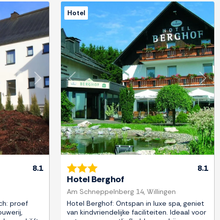
Hotel
Next
Previous
Next
8.1
8.1
Hotel Berghof
Am Schneppelnberg 14, Willingen
ch: proef
Hotel Berghof: Ontspan in luxe spa, geniet
uwerij,
van kindvriendelijke faciliteiten. Ideaal voor