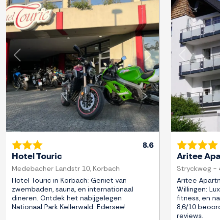
Previous
Next
Previous
8.6
Hotel Touric
Aritee Ap
Medebacher Landstr 10, Korbach
Stryckweg - 4
Hotel Touric in Korbach: Geniet van
Aritee Apart
zwembaden, sauna, en internationaal
Willingen: Lu
dineren. Ontdek het nabijgelegen
fitness, en n
Nationaal Park Kellerwald-Edersee!
8,6/10 beoor
reviews.