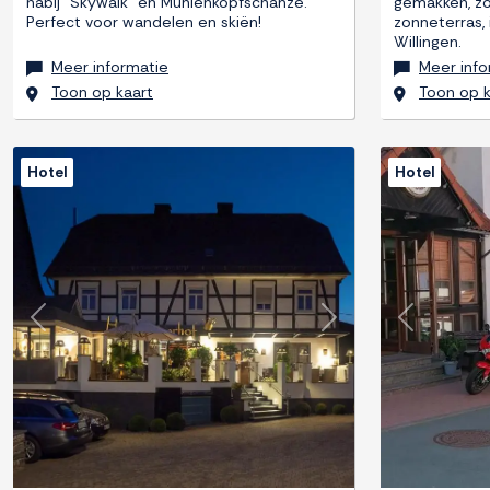
nabij "Skywalk" en Mühlenkopfschanze.
gemakken, zo
Perfect voor wandelen en skiën!
zonneterras, 
Willingen.
Meer informatie
Meer info
Toon op kaart
Toon op k
Hotel
Hotel
Previous
Next
Previous