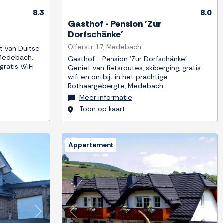
8.3
8.0
Gasthof - Pension 'Zur
Dorfschänke'
Ölferstr 17, Medebach
t van Duitse
 Medebach.
Gasthof - Pension 'Zur Dorfschänke':
gratis WiFi
Geniet van fietsroutes, skiberging, gratis
wifi en ontbijt in het prachtige
Rothaargebergte, Medebach.
Meer informatie
Toon op kaart
Appartement
Next
Previous
Next