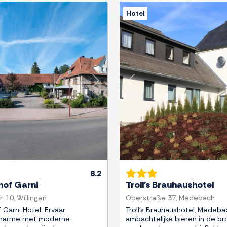
Hotel
Next
Previous
8.2
hof Garni
Troll's Brauhaushotel
. 10, Willingen
Oberstraße 37, Medebach
 Garni Hotel: Ervaar
Troll's Brauhaushotel, Medeba
 charme met moderne
ambachtelijke bieren in de bro