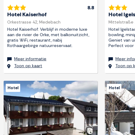
8.8
Hotel Kaiserhof
Hotel Igel
Orkestrasse 42, Medebach
Mittelstraße 
Hotel Kaiserhof: Verblijf in moderne luxe
Hotel Igelst
aan de rivier de Orke, met balkonuitzicht,
bowling, mini
gratis WiFi, restaurant, nabij
Geniet van ui
Rothaargebirge natuurreservaat.
Perfect voor 
Meer informatie
Meer info
Toon op kaart
Toon op k
Hotel
Hotel
Previous
Next
Previous