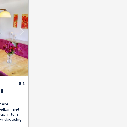
Next
8.1
rg
tieke
 balkon met
ue in tuin.
n skiopslag.