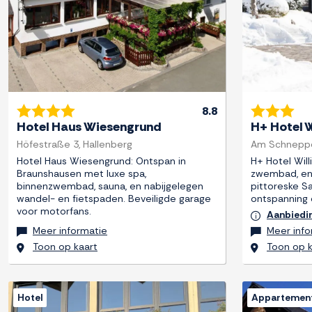
8.8
Hotel Haus Wiesengrund
H+ Hotel W
Höfestraße 3, Hallenberg
Am Schneppel
Hotel Haus Wiesengrund: Ontspan in
H+ Hotel Will
Braunshausen met luxe spa,
zwembad, en 
binnenzwembad, sauna, en nabijgelegen
pittoreske S
wandel- en fietspaden. Beveiligde garage
ontspanning o
voor motorfans.
Aanbiedi
Meer informatie
Meer info
Toon op kaart
Toon op k
Hotel
Appartemen