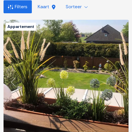
Filters
Kaart
Sorteer
Appartement
Previous
Next