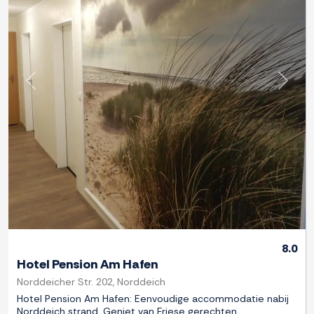
Previous
Next
8.0
Hotel Pension Am Hafen
Norddeicher Str. 202, Norddeich
Hotel Pension Am Hafen: Eenvoudige accommodatie nabij
Norddeich strand. Geniet van Friese gerechten,