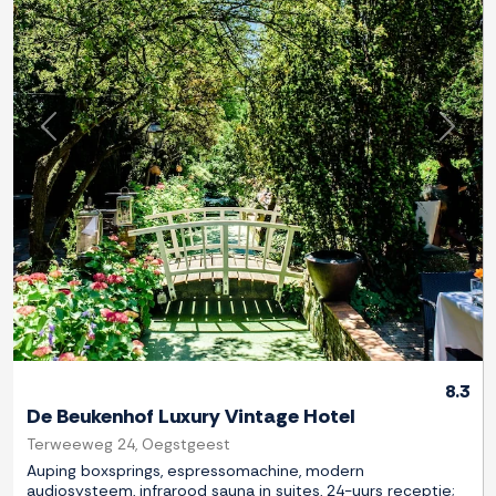
Previous
Next
8.3
De Beukenhof Luxury Vintage Hotel
Terweeweg 24, Oegstgeest
Auping boxsprings, espressomachine, modern
audiosysteem, infrarood sauna in suites, 24-uurs receptie;