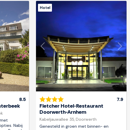
Hotel
Next
Previous
Next
8.5
7.9
sterbeek
Fletcher Hotel-Restaurant
Doorwerth-Arnhem
ek
Kabeljauwallee 35, Doorwerth
 met
opties. Nabij
Genesteld in groen met binnen- en