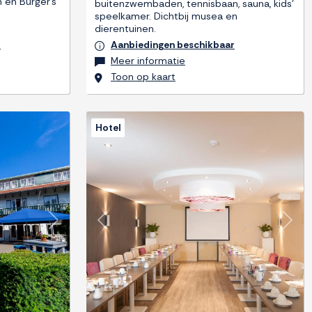
 en Burger's
buitenzwembaden, tennisbaan, sauna, kids'
speelkamer. Dichtbij musea en
dierentuinen.
r
Aanbiedingen beschikbaar
Meer informatie
Toon op kaart
Hotel
Next
Previous
Next