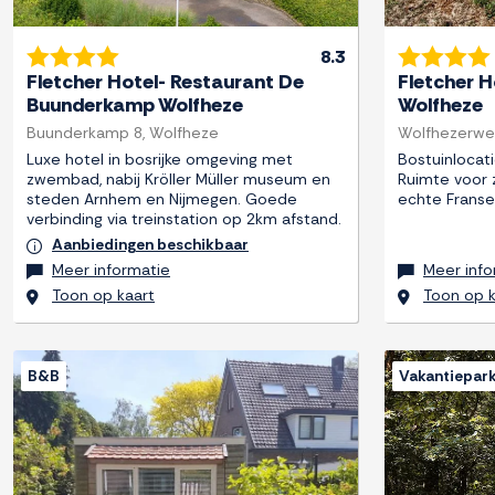
8.3
Fletcher Hotel- Restaurant De
Fletcher H
Buunderkamp Wolfheze
Wolfheze
Buunderkamp 8, Wolfheze
Wolfhezerwe
Luxe hotel in bosrijke omgeving met
Bostuinlocati
zwembad, nabij Kröller Müller museum en
Ruimte voor 
steden Arnhem en Nijmegen. Goede
echte Franse
verbinding via treinstation op 2km afstand.
Aanbiedingen beschikbaar
Meer informatie
Meer info
Toon op kaart
Toon op k
B&B
Vakantiepar