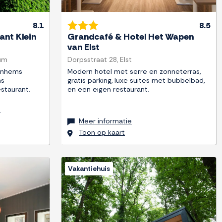
8.1
8.5
ant Klein
Grandcafé & Hotel Het Wapen
van Elst
sum
Dorpsstraat 28, Elst
Arnhems
Modern hotel met serre en zonneterras,
ns
gratis parking, luxe suites met bubbelbad,
staurant.
en een eigen restaurant.
r
Meer informatie
Toon op kaart
Vakantiehuis