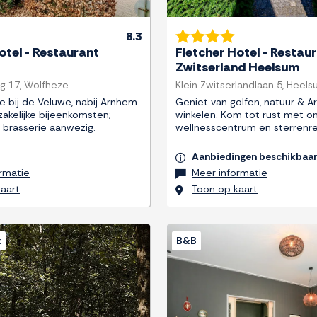
8.3
otel - Restaurant
Fletcher Hotel - Restaur
Zwitserland Heelsum
g 17, Wolfheze
Klein Zwitserlandlaan 5, Heel
e bij de Veluwe, nabij Arnhem.
Geniet van golfen, natuur & 
zakelijke bijeenkomsten;
winkelen. Kom tot rust met o
 brasserie aanwezig.
wellnesscentrum en sterrenre
Aanbiedingen beschikbaa
rmatie
Meer informatie
aart
Toon op kaart
k
B&B