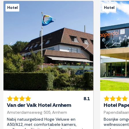
Hotel
Hotel
Previous
Next
Previous
8.1
Van der Valk Hotel Arnhem
Hotel Pap
Amsterdamseweg 505, Arnhem
Papendallaan
Nabij natuurgebied Hoge Veluwe en
Bosrijke omg
A50/A12, met comfortabele kamers,
wellnesscent