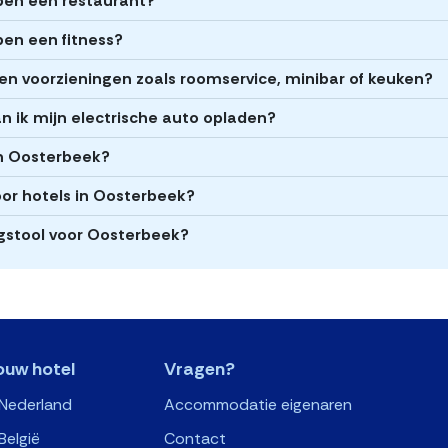
ben een restaurant?
ben een fitness?
en voorzieningen zoals roomservice, minibar of keuken?
an ik mijn electrische auto opladen?
 in Oosterbeek?
oor hotels in Oosterbeek?
ngstool voor Oosterbeek?
ouw hotel
Vragen?
 Nederland
Accommodatie eigenaren
België
Contact