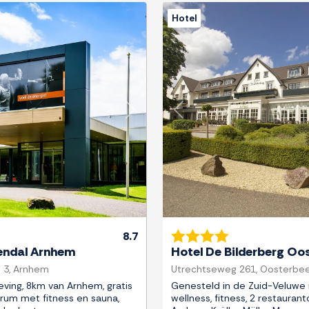
Hotel
Next
Previous
8.7
endal Arnhem
Hotel De Bilderberg Oo
 3, Arnhem
Utrechtseweg 261, Oosterbe
eving, 8km van Arnhem, gratis
Genesteld in de Zuid-Veluwe
rum met fitness en sauna,
wellness, fitness, 2 restaurant