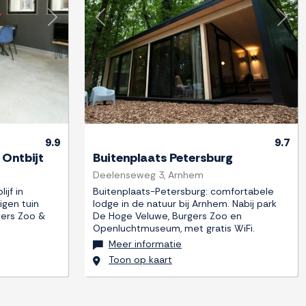
Next
Previous
Next
9.9
9.7
 Ontbijt
Buitenplaats Petersburg
Deelenseweg 3, Arnhem
ijf in
Buitenplaats-Petersburg: comfortabele
igen tuin
lodge in de natuur bij Arnhem. Nabij park
gers Zoo &
De Hoge Veluwe, Burgers Zoo en
Openluchtmuseum, met gratis WiFi.
Meer informatie
Toon op kaart