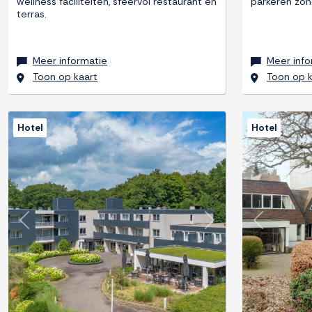
wellness faciliteiten, sfeervol restaurant en
parkeren zon
terras.
Meer informatie
Meer info
Toon op kaart
Toon op k
Hotel
Hotel
Previous
Next
Previous