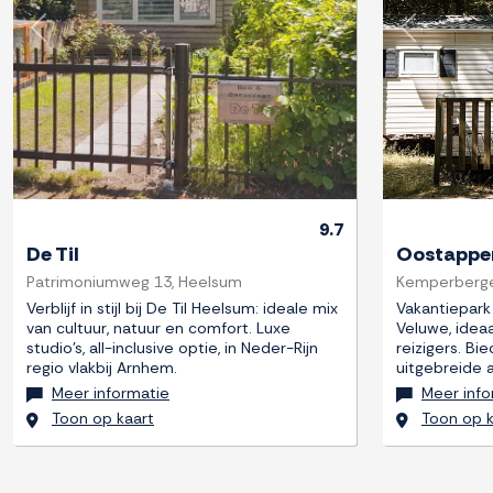
Previous
Next
Previous
9.7
De Til
Oostappen
Patrimoniumweg 13, Heelsum
Kemperberge
Verblijf in stijl bij De Til Heelsum: ideale mix
Vakantiepark
van cultuur, natuur en comfort. Luxe
Veluwe, idea
studio's, all-inclusive optie, in Neder-Rijn
reizigers. B
regio vlakbij Arnhem.
uitgebreide
Meer informatie
Meer info
Toon op kaart
Toon op k