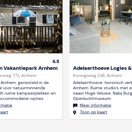
Next
Previous
6.5
 Vakantiepark Arnhem
Adelaerthoeve Logies &
rweg 771, Arnhem
Koningsweg 24B, Arnhem
 Arnhem: genesteld in de
Adelaerthoeve: historisch verbl
al voor natuurminnende
Arnhem. Ruime studio's met e
iedt ruime kampeerplekken en
naast Hoge Veluwe. Nabij Bur
 accommodatie-opties.
Openluchtmuseum.
rmatie
Meer informatie
aart
Toon op kaart