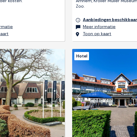
der kosten.
Arnhem, Kröller Müller Museum
Zoo.
Aanbiedingen beschikbaa
rmatie
Meer informatie
aart
Toon op kaart
Hotel
Next
Previous