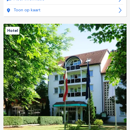
Toon op kaart
Hotel
Previous
Next