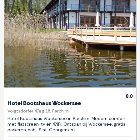
Previous
Next
8.0
Hotel Bootshaus Wockersee
Voigtsdorfer Weg 18, Parchim
Hotel Bootshaus Wockersee in Parchim: Modern comfort
met flatscreen-tv en WiFi. Ontspan bij Wockersee, gratis
parkeren, nabij Sint-Georgenkerk.