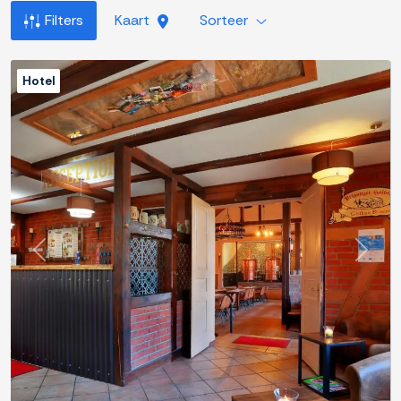
Filters
Kaart
Sorteer
Hotel
Previous
Next