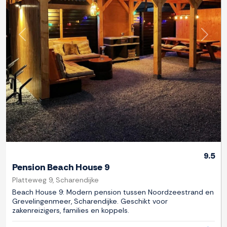
Previous
Next
9.5
Pension Beach House 9
Platteweg 9, Scharendijke
Beach House 9: Modern pension tussen Noordzeestrand en
Grevelingenmeer, Scharendijke. Geschikt voor
zakenreizigers, families en koppels.