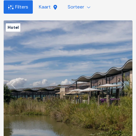
Filters
Kaart
Sorteer
Hotel
Previous
Next