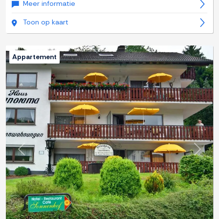
Meer informatie
Toon op kaart
Appartement
Previous
Next