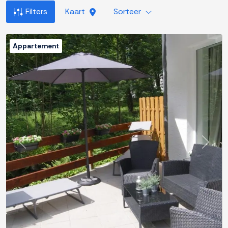
Filters
Kaart
Sorteer
Appartement
Previous
Next