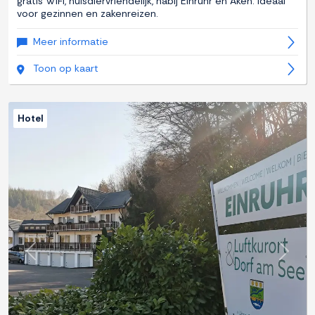
gratis WiFi, huisdiervriendelijk, nabij Einruhr en Aken. Ideaal
voor gezinnen en zakenreizen.
Meer informatie
Toon op kaart
Hotel
Previous
Next