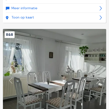
Meer informatie
Toon op kaart
B&B
Previous
Next