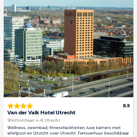
Previous
Next
8.9
Van der Valk Hotel Utrecht
Winthontlaan 4-6, Utrecht
Wellness, zwembad, fitnessfaciliteiten, luxe kamers met
whirlpool en Uitzicht over Utrecht. Fietsverhuur beschikbaar.