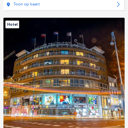
Toon op kaart
Hotel
Previous
Next