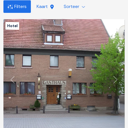
Filters
Kaart
Sorteer
Hotel
Previous
Next