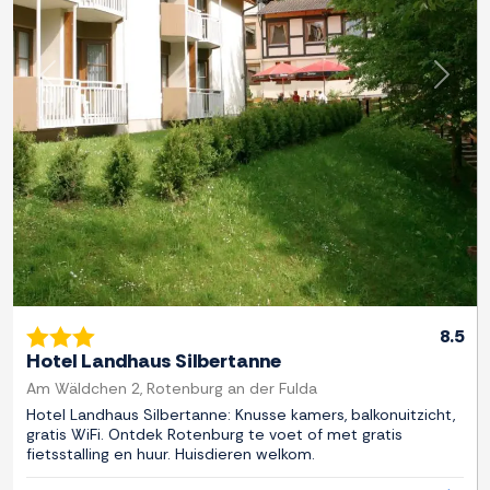
Previous
Next
8.5
Hotel Landhaus Silbertanne
Am Wäldchen 2, Rotenburg an der Fulda
Hotel Landhaus Silbertanne: Knusse kamers, balkonuitzicht,
gratis WiFi. Ontdek Rotenburg te voet of met gratis
fietsstalling en huur. Huisdieren welkom.