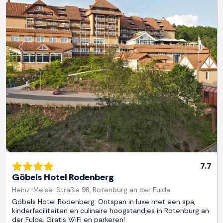
Previous
Next
7.7
Göbels Hotel Rodenberg
Heinz-Meise-Straße 98, Rotenburg an der Fulda
Göbels Hotel Rodenberg: Ontspan in luxe met een spa,
kinderfaciliteiten en culinaire hoogstandjes in Rotenburg an
der Fulda. Gratis WiFi en parkeren!