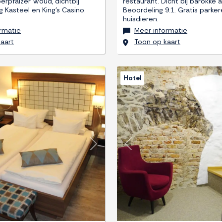
erpfälzer Woud, dichtbij
restaurant. Dicht bij barokke a
 Kasteel en King’s Casino.
Beoordeling 9.1. Gratis parke
huisdieren.
rmatie
Meer informatie
aart
Toon op kaart
Hotel
Next
Previous