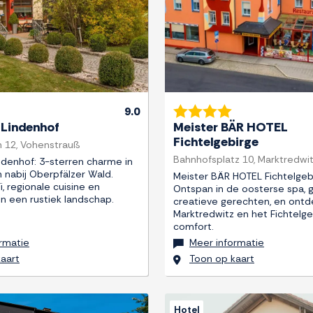
9.0
 Lindenhof
Meister BÄR HOTEL
Fichtelgebirge
h 12, Vohenstrauß
Bahnhofsplatz 10, Marktredwi
ndenhof: 3-sterren charme in
 nabij Oberpfälzer Wald.
Meister BÄR HOTEL Fichtelgeb
i, regionale cuisine en
Ontspan in de oosterse spa, 
in een rustiek landschap.
creatieve gerechten, en ontd
Marktredwitz en het Fichtelg
comfort.
rmatie
Meer informatie
aart
Toon op kaart
Hotel