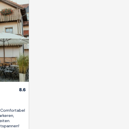
Next
8.6
: Comfortabel
arkeren,
eiten.
ntspannen!