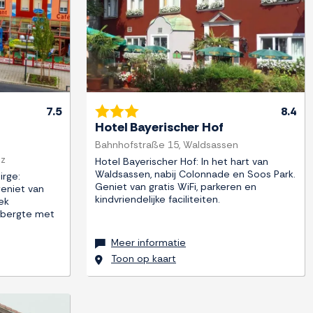
7.5
8.4
Hotel Bayerischer Hof
Bahnhofstraße 15, Waldsassen
tz
Hotel Bayerischer Hof: In het hart van
Waldsassen, nabij Colonnade en Soos Park.
irge:
Geniet van gratis WiFi, parkeren en
geniet van
kindvriendelijke faciliteiten.
ek
ebergte met
Meer informatie
Toon op kaart