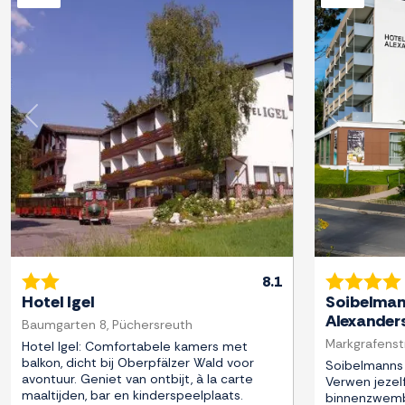
Previous
Next
Previous
8.1
Hotel Igel
Soibelman
Alexander
Baumgarten 8, Püchersreuth
Markgrafenst
Hotel Igel: Comfortabele kamers met
balkon, dicht bij Oberpfälzer Wald voor
Soibelmanns 
avontuur. Geniet van ontbijt, à la carte
Verwen jezel
maaltijden, bar en kinderspeelplaats.
binnenzwemb