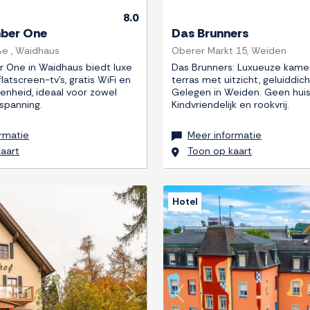
8.0
ber One
Das Brunners
e , Waidhaus
Oberer Markt 15, Weiden
 One in Waidhaus biedt luxe
Das Brunners: Luxueuze kamers
atscreen-tv's, gratis WiFi en
terras met uitzicht, geluiddic
enheid, ideaal voor zowel
Gelegen in Weiden. Geen huis
tspanning.
Kindvriendelijk en rookvrij.
rmatie
Meer informatie
aart
Toon op kaart
Hotel
Next
Previous