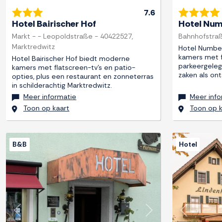
7.6
Hotel Bairischer Hof
Hotel Num
Markt - - Leopoldstraße - 40422527,
Bahnhofstraß
Marktredwitz
Hotel Number
kamers met fl
Hotel Bairischer Hof biedt moderne
parkeergeleg
kamers met flatscreen-tv's en patio-
zaken als on
opties, plus een restaurant en zonneterras
in schilderachtig Marktredwitz.
Meer informatie
Meer info
Toon op kaart
Toon op k
B&B
Hotel
Previous
Next
Previous