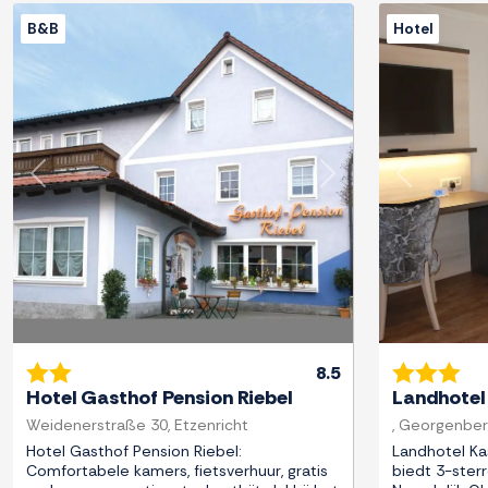
B&B
Hotel
Previous
Next
Previous
8.5
Hotel Gasthof Pension Riebel
Landhotel
Weidenerstraße 30, Etzenricht
, Georgenbe
Hotel Gasthof Pension Riebel:
Landhotel Ka
Comfortabele kamers, fietsverhuur, gratis
biedt 3-ster