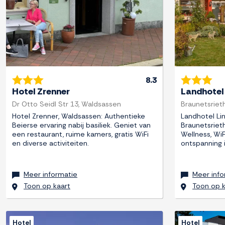
8.3
Hotel Zrenner
Landhotel
Dr Otto Seidl Str 13, Waldsassen
Braunetsriet
Hotel Zrenner, Waldsassen: Authentieke
Landhotel Li
Beierse ervaring nabij basiliek. Geniet van
Braunetsrieth
een restaurant, ruime kamers, gratis WiFi
Wellness, WiF
en diverse activiteiten.
ontspanning 
Meer informatie
Meer info
Toon op kaart
Toon op k
Hotel
Hotel