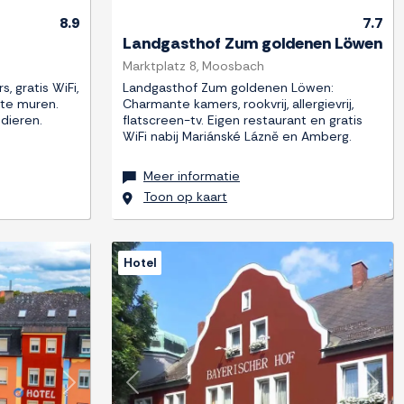
8.9
7.7
Landgasthof Zum goldenen Löwen
Marktplatz 8, Moosbach
, gratis WiFi,
Landgasthof Zum goldenen Löwen:
hte muren.
Charmante kamers, rookvrij, allergievrij,
dieren.
flatscreen-tv. Eigen restaurant en gratis
WiFi nabij Mariánské Lázně en Amberg.
Meer informatie
Toon op kaart
Hotel
Next
Previous
Next