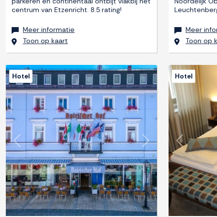
parkeren en continentaal ontbijt vlakbij het
Noordelijk Ob
centrum van Etzenricht. 8.5 rating!
Leuchtenberg
Meer informatie
Meer info
Toon op kaart
Toon op k
Hotel
Hotel
Previous
Next
Previous