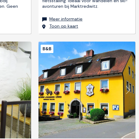
bdij.
fietsstalling. Ideaal voor wandelen en ski-
ren. Geen
avonturen bij Marktredwitz.
Meer informatie
Toon op kaart
B&B
Next
Previous
Next