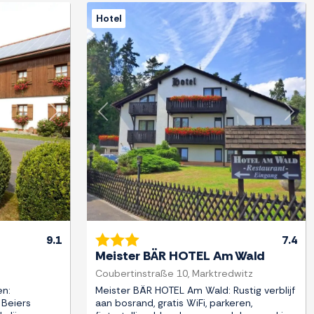
Hotel
Next
Previous
Next
9.1
7.4
Meister BÄR HOTEL Am Wald
Coubertinstraße 10, Marktredwitz
en:
Meister BÄR HOTEL Am Wald: Rustig verblijf
 Beiers
aan bosrand, gratis WiFi, parkeren,