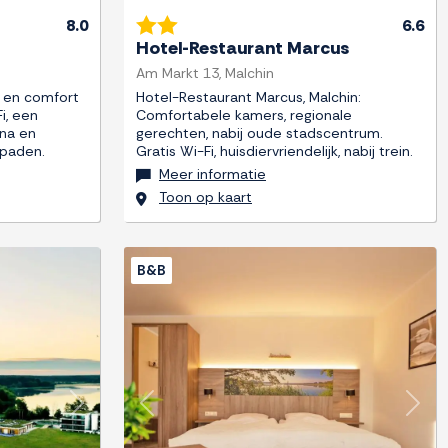
8.0
6.6
Hotel-Restaurant Marcus
Am Markt 13, Malchin
jl en comfort
Hotel-Restaurant Marcus, Malchin:
i, een
Comfortabele kamers, regionale
una en
gerechten, nabij oude stadscentrum.
spaden.
Gratis Wi-Fi, huisdiervriendelijk, nabij trein.
Meer informatie
Toon op kaart
B&B
Next
Previous
Next