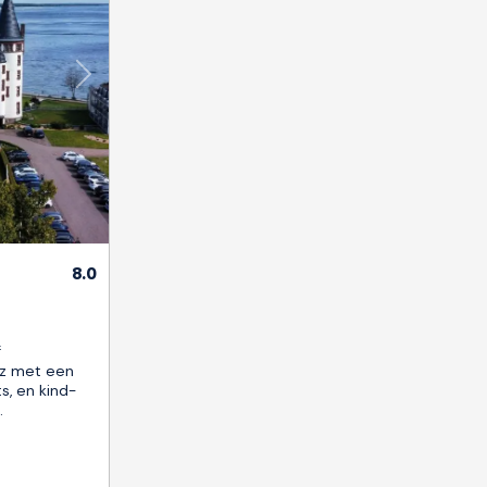
Next
8.0
f
tz met een
s, en kind-
.