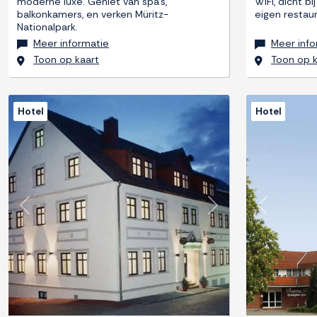
moderne luxe. Geniet van spa's,
WiFi, dicht b
balkonkamers, en verken Müritz-
eigen restaur
Nationalpark.
Meer informatie
Meer info
Toon op kaart
Toon op k
Hotel
Hotel
Previous
Next
Previous