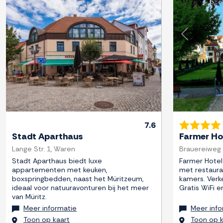
Previous
Next
Previous
7.6
Stadt Aparthaus
Farmer Ho
Lange Str. 1, Waren
Brauereiweg
Stadt Aparthaus biedt luxe
Farmer Hotel
appartementen met keuken,
met restaura
boxspringbedden, naast het Müritzeum,
kamers. Verk
ideaal voor natuuravonturen bij het meer
Gratis WiFi e
van Müritz.
Meer informatie
Meer info
Toon op kaart
Toon op k