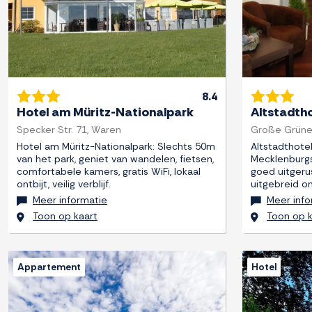
8.4
Hotel am Müritz-Nationalpark
Altstadth
Specker Str. 71, Waren
Große Grüne
Hotel am Müritz-Nationalpark: Slechts 50m
Altstadthote
van het park, geniet van wandelen, fietsen,
Mecklenburgs
comfortabele kamers, gratis WiFi, lokaal
goed uitgeru
ontbijt, veilig verblijf.
uitgebreid on
Meer informatie
Meer info
Toon op kaart
Toon op k
Appartement
Hotel