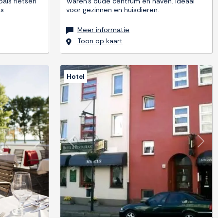
oals fietsen
Waren's oude centrum en haven. Ideaal
gs
voor gezinnen en huisdieren.
Meer informatie
Toon op kaart
Hotel
Next
Previous
Next