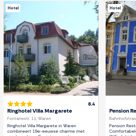
Hotel
Hotel
Previous
Next
Previous
8.4
Ringhotel Villa Margarete
Pension R
Fontanestr. 11, Waren
Bahnhofstras
Ringhotel Villa Margarete in Waren
Pension Rest
combineert 19e-eeuwse charme met
Comfortabele 