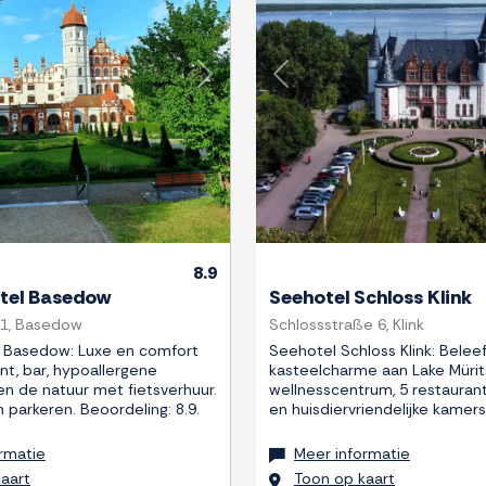
Next
Previous
8.9
tel Basedow
Seehotel Schloss Klink
 1, Basedow
Schlossstraße 6, Klink
 Basedow: Luxe en comfort
Seehotel Schloss Klink: Belee
nt, bar, hypoallergene
kasteelcharme aan Lake Müri
en de natuur met fietsverhuur.
wellnesscentrum, 5 restaurant
n parkeren. Beoordeling: 8.9.
en huisdiervriendelijke kamers
rmatie
Meer informatie
aart
Toon op kaart