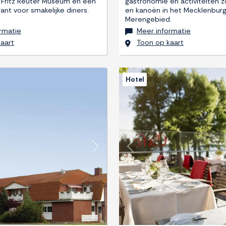
ij Fritz Reuter Museum en een
gastronomie en activiteiten z
ant voor smakelijke diners.
en kanoën in het Mecklenbur
Merengebied.
rmatie
Meer informatie
aart
Toon op kaart
Hotel
Next
Previous