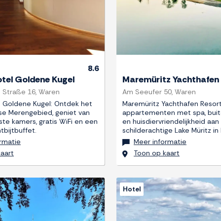
8.6
otel Goldene Kugel
Maremüritz Yachthafen
 Straße 16, Waren
Am Seeufer 50, Waren
l Goldene Kugel: Ontdek het
Maremüritz Yachthafen Resort
e Merengebied, geniet van
appartementen met spa, bu
ste kamers, gratis WiFi en een
en huisdiervriendelijkheid aan
tbijtbuffet.
schilderachtige Lake Müritz in 
rmatie
Meer informatie
aart
Toon op kaart
Hotel