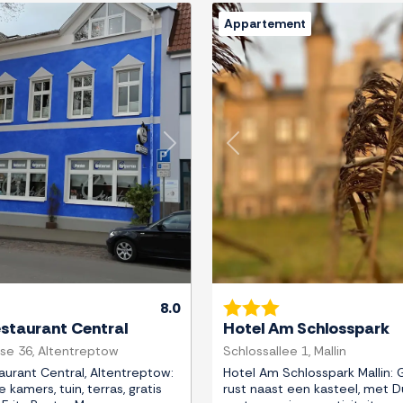
Appartement
Next
Previous
8.0
estaurant Central
Hotel Am Schlosspark
se 36, Altentreptow
Schlossallee 1, Mallin
aurant Central, Altentreptow:
Hotel Am Schlosspark Mallin: 
kamers, tuin, terras, gratis
rust naast een kasteel, met D