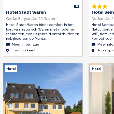
8.2
Hotel Stadt Waren
Hotel Sem
Große Burgstraße 25, Waren
Dorfstraße 24
Hotel Stadt Waren biedt comfort in het
Hotel Sembzi
hart van historisch Waren met moderne
Natuurpark m
faciliteiten, een uitgebreid ontbijtbuffet en
WiFi, fietsver
nabijheid van de Müritz.
Perfect voor
Meer informatie
Meer info
Toon op kaart
Toon op k
Hotel
Hotel
Previous
Next
Previous