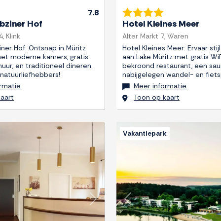
7.8
bziner Hof
Hotel Kleines Meer
, Klink
Alter Markt 7, Waren
ner Hof: Ontsnap in Müritz
Hotel Kleines Meer: Ervaar sti
et moderne kamers, gratis
aan Lake Müritz met gratis WiF
huur, en traditioneel dineren.
bekroond restaurant, een sa
 natuurliefhebbers!
nabijgelegen wandel- en fiet
rmatie
Meer informatie
aart
Toon op kaart
Vakantiepark
Next
Previous