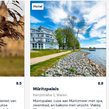
Hotel
Next
Previous
Next
8.5
8.8
Müritzpalais
Kietzstraße 1, Waren
Geniet van
Müritzpalais: Luxe aan Müritzmeer met spa,
uitse
zwembad, en balkons met uitzicht. Vlakbij