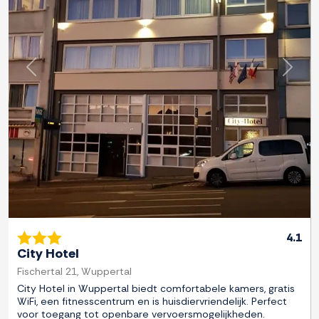
Previous
Next
4.1
City Hotel
Fischertal 21, Wuppertal
City Hotel in Wuppertal biedt comfortabele kamers, gratis
WiFi, een fitnesscentrum en is huisdiervriendelijk. Perfect
voor toegang tot openbare vervoersmogelijkheden.