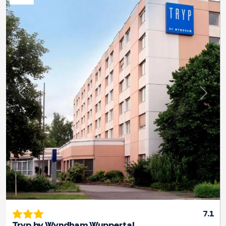
Previous
Next
7.1
Tryp by Wyndham Wuppertal