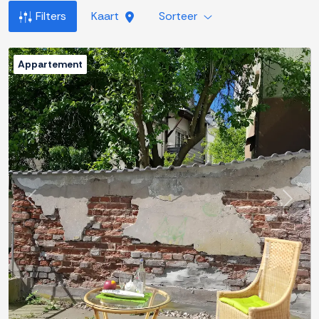
Filters
Kaart
Sorteer
Appartement
Previous
Next