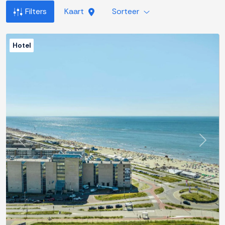
Filters
Kaart
Sorteer
Hotel
Previous
Next