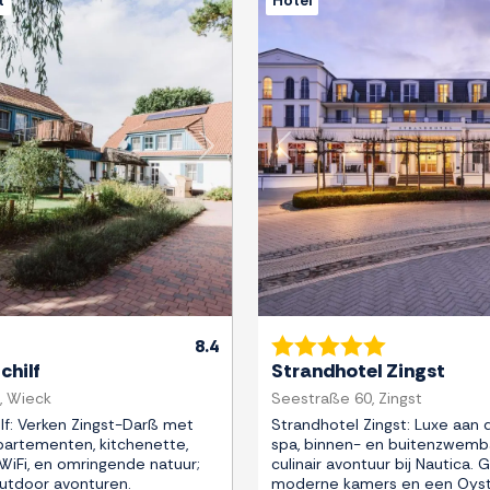
t
Hotel
Next
Previous
8.4
chilf
Strandhotel Zingst
, Wieck
Seestraße 60, Zingst
lf: Verken Zingst-Darß met
Strandhotel Zingst: Luxe aan
artementen, kitchenette,
spa, binnen- en buitenzwemb
 WiFi, en omringende natuur;
culinair avontuur bij Nautica. 
outdoor avonturen.
moderne kamers en een Oyste