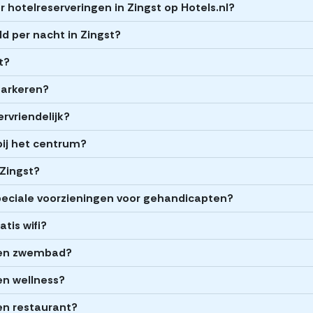
 hotelreserveringen in Zingst op Hotels.nl?
d per nacht in Zingst?
t?
 parkeren?
ervriendelijk?
 bij het centrum?
 Zingst?
peciale voorzieningen voor gehandicapten?
tis wifi?
 een zwembad?
en wellness?
en restaurant?