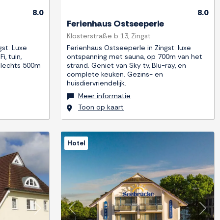
8.0
8.0
Ferienhaus Ostseeperle
Klosterstraße b 13, Zingst
gst: Luxe
Ferienhaus Ostseeperle in Zingst: luxe
i, tuin,
ontspanning met sauna, op 700m van het
 Slechts 500m
strand. Geniet van Sky tv, Blu-ray, en
complete keuken. Gezins- en
huisdiervriendelijk.
Meer informatie
Toon op kaart
Hotel
Next
Previous
Next