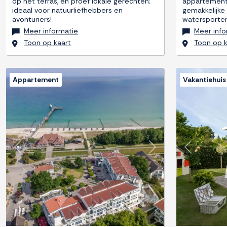
op het terras, en proef lokale gerechten;
appartemente
ideaal voor natuurliefhebbers en
gemakkelijke
avonturiers!
watersporten
Meer informatie
Meer info
Toon op kaart
Toon op k
Appartement
Vakantiehuis
Previous
Next
Previous