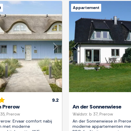
t
Appartement
Next
Previous
9.2
 Prerow
An der Sonnenwiese
35, Prerow
Waldstr. b 37, Prerow
erow: Ervaar comfort nabij
An der Sonnenwiese in Prero
h met moderne
moderne appartementen met 