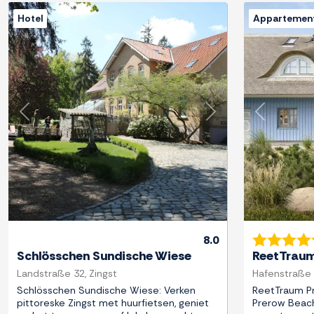
Hotel
Appartemen
Previous
Next
Previous
8.0
Schlösschen Sundische Wiese
ReetTraum
Landstraße 32, Zingst
Hafenstraße 
Schlösschen Sundische Wiese: Verken
ReetTraum Pr
pittoreske Zingst met huurfietsen, geniet
Prerow Beac