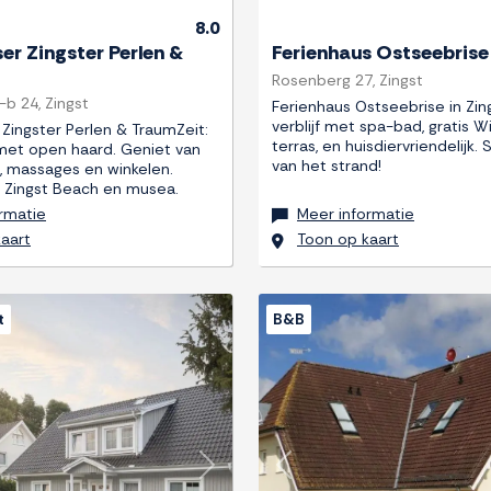
8.0
er Zingster Perlen &
Ferienhaus Ostseebrise
Rosenberg 27, Zingst
-b 24, Zingst
Ferienhaus Ostseebrise in Zin
verblijf met spa-bad, gratis WiF
 Zingster Perlen & TraumZeit:
terras, en huisdiervriendelijk.
met open haard. Geniet van
van het strand!
a, massages en winkelen.
n Zingst Beach en musea.
rmatie
Meer informatie
aart
Toon op kaart
t
B&B
Next
Previous