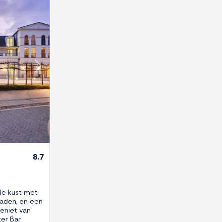
Next
8.7
 de kust met
aden, en een
Geniet van
r Bar.