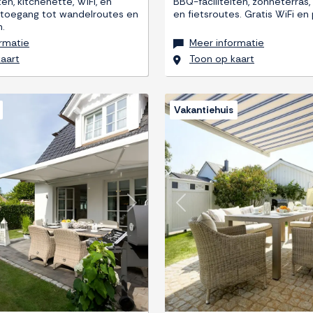
n, kitchenette, WiFi, en
BBQ-faciliteiten, zonneterras
 toegang tot wandelroutes en
en fietsroutes. Gratis WiFi en
.
rmatie
Meer informatie
aart
Toon op kaart
Vakantiehuis
Next
Previous