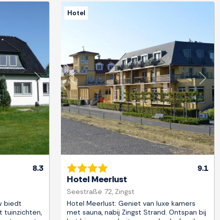
Hotel
Next
Previous
Next
8.3
9.1
Hotel Meerlust
Seestraße 72, Zingst
w biedt
Hotel Meerlust: Geniet van luxe kamers
tuinzichten,
met sauna, nabij Zingst Strand. Ontspan bij