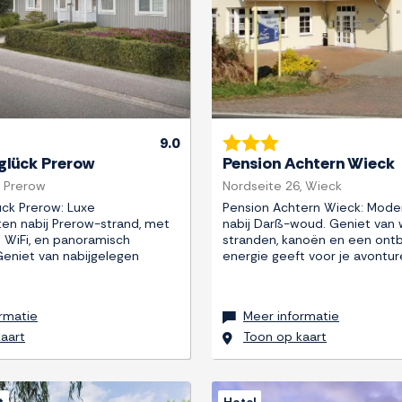
9.0
lück Prerow
Pension Achtern Wieck
 Prerow
Nordseite 26, Wieck
ck Prerow: Luxe
Pension Achtern Wieck: Mode
n nabij Prerow-strand, met
nabij Darß-woud. Geniet van 
s WiFi, en panoramisch
stranden, kanoën en een ontbi
Geniet van nabijgelegen
energie geeft voor je avontur
rmatie
Meer informatie
aart
Toon op kaart