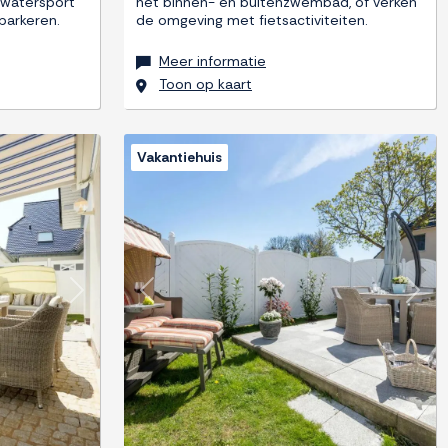
, watersport
het binnen- en buitenzwembad, of verken
 parkeren.
de omgeving met fietsactiviteiten.
Meer informatie
Toon op kaart
Vakantiehuis
Next
Previous
Next