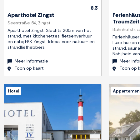
8.3
Aparthotel Zingst
Ferienhäus
TraumZeit
Seestraße 54, Zingst
Bahnhofstr. a
Aparthotel Zingst: Slechts 200m van het
strand, met kitchenettes, fietsenverhuur
Ferienhäuser
en nabij FKK Zingst. Ideaal voor natuur- en
Luxe huizen 
strandliefhebbers.
strand, saun
Nabijheid va
Meer informatie
Meer info
Toon op kaart
Toon op k
Hotel
Appartemen
Previous
Next
Previous