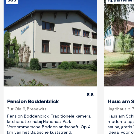
B&B
Appartemen
Previous
Next
Previous
8.6
Pension Boddenblick
Haus am S
Zur Oie 9, Bresewitz
Jagdhaus b 7
Pension Boddenblick: Traditionele kamers,
Haus am Schi
kitchenette, nabij Nationaal Park
moderne app
Vorpommersche Boddenlandschaft. Op 4
sauna, gratis
km van het Baltische kuststrand.
ideaal voor 