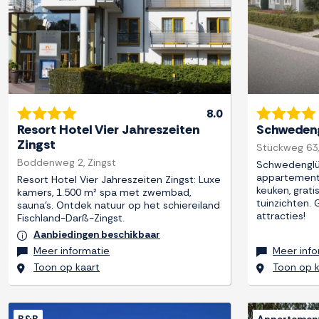
8.0
Resort Hotel Vier Jahreszeiten
Schwedeng
Zingst
Stückweg 63,
Boddenweg 2, Zingst
Schwedenglü
appartemente
Resort Hotel Vier Jahreszeiten Zingst: Luxe
keuken, grati
kamers, 1.500 m² spa met zwembad,
tuinzichten. 
sauna's. Ontdek natuur op het schiereiland
attracties!
Fischland-Darß-Zingst.
Aanbiedingen beschikbaar
Meer informatie
Meer info
Toon op kaart
Toon op k