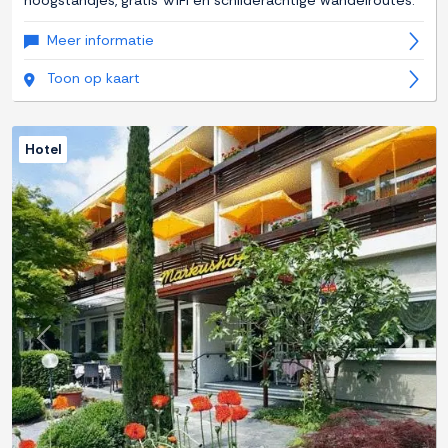
hoogstandjes, gratis WiFi en schilderachtige wandelroutes.
Meer informatie
Toon op kaart
Hotel
Previous
Next