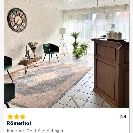
Previous
Next
7.3
Römerhof
Ebnetstraße 9, Bad Bellingen