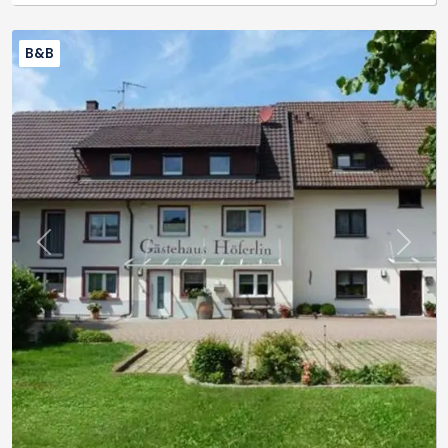
B&B
Previous
Next