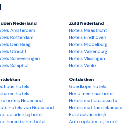
l
idden Nederland
Zuid Nederland
otels Amsterdam
Hotels Maastricht
tels Rotterdam
Hotels Eindhoven
tels Den Haag
Hotels Middelburg
tels Utrecht
Hotels Valkenburg
tels Scheveningen
Hotels Vlissingen
tels Schiphol
Hotels Venlo
ntdekken
Ontdekken
utique hotels
Goedkope hotels
sterren hotels
Hond mee naar hotel
xe hotels Nederland
Hotels met bruidssuite
ste hotels van Nederland
Hotels met familiekamers
ets opladen bij hotel
Rolstoelvriendelijk
ets huren bij het hotel
Auto opladen bij hotel