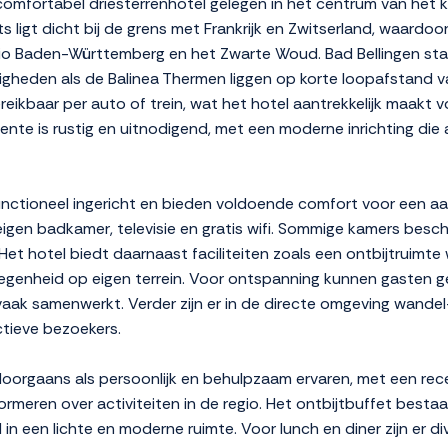
comfortabel driesterrenhotel gelegen in het centrum van het k
 ligt dicht bij de grens met Frankrijk en Zwitserland, waardoo
gio Baden-Württemberg en het Zwarte Woud. Bad Bellingen sta
digheden als de Balinea Thermen liggen op korte loopafstand v
reikbaar per auto of trein, wat het hotel aantrekkelijk maakt v
iente is rustig en uitnodigend, met een moderne inrichting die a
unctioneel ingericht en bieden voldoende comfort voor een a
igen badkamer, televisie en gratis wifi. Sommige kamers besch
et hotel biedt daarnaast faciliteiten zoals een ontbijtruimte 
elegenheid op eigen terrein. Voor ontspanning kunnen gasten 
ak samenwerkt. Verder zijn er in de directe omgeving wandel-
ctieve bezoekers.
oorgaans als persoonlijk en behulpzaam ervaren, met een rece
meren over activiteiten in de regio. Het ontbijtbuffet bestaa
in een lichte en moderne ruimte. Voor lunch en diner zijn er d