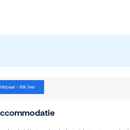
kbaar - Klik hier
 accommodatie