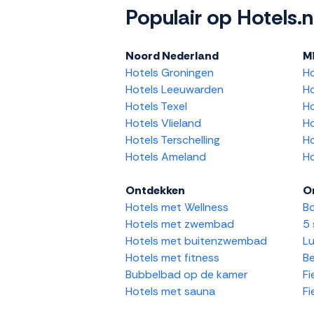
Populair op Hotels.n
Noord Nederland
M
Hotels Groningen
H
Hotels Leeuwarden
Ho
Hotels Texel
Ho
Hotels Vlieland
Ho
Hotels Terschelling
Ho
Hotels Ameland
Ho
Ontdekken
O
Hotels met Wellness
Bo
Hotels met zwembad
5 
Hotels met buitenzwembad
Lu
Hotels met fitness
Be
Bubbelbad op de kamer
Fi
Hotels met sauna
Fi