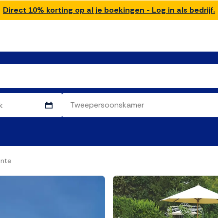
Direct 10% korting op al je boekingen - Log in als bedrijf.
ente