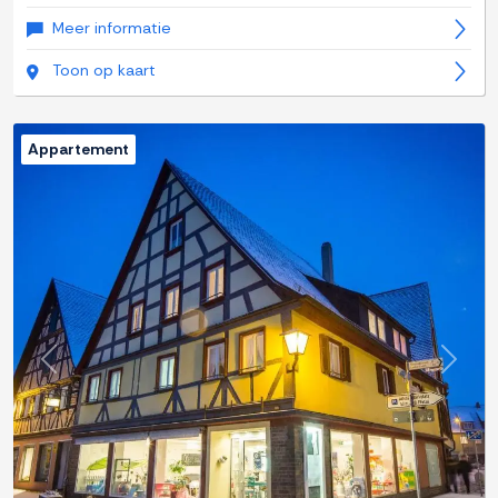
Meer informatie
Toon op kaart
Appartement
Previous
Next