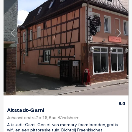
Previous
Next
8.0
Altstadt-Garni
Johanniterstraße 16, Bad Windsheim
Altstadt-Garni: Geniet van memory foam bedden, gratis
wifi, en een pittoreske tuin. Dichtbij Fraenkisches