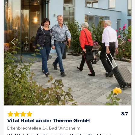
Previous
Next
8.7
Vital Hotel an der Therme GmbH
Erkenbrechtallee 14, Bad Windsheim