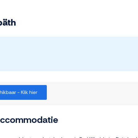
päth
kbaar - Klik hier
 accommodatie