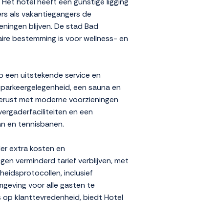
Het hotel heeft een gunstige ligging
ers als vakantiegangers de
ieningen blijven. De stad Bad
ire bestemming is voor wellness- en
p een uitstekende service en
s parkeergelegenheid, een sauna en
tgerust met moderne voorzieningen
 vergaderfaciliteiten en een
an en tennisbanen.
der extra kosten en
egen verminderd tarief verblijven, met
eidsprotocollen, inclusief
geving voor alle gasten te
s op klanttevredenheid, biedt Hotel