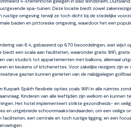
ommeerd 4-sterrenhotel gelegen in Bad Windsheim, Duitsland. 
ustgevende spa-tuinen. Deze locatie biedt zowel zakenreizig
rustige omgeving terwijl ze toch dicht bij de stedelijke voorz
male baden en pittoreske omgeving, waardoor het een popula
dering van 8.4, gebaseerd op 670 beoordelingen, wat wijst o
iedt een scala aan faciliteiten, waaronder gratis WiFi, grati
ren van studio's tot appartementen met balkons, allemaal ui
ren en keukens of kitchenettes. Voor zakelijke reizigers zijn er
ecreatieve gasten kunnen genieten van de nabijgelegen golfba
 Kurpark Späth flexibele opties zoals WiFi in alle ruimtes zon
 aanvraag. Kinderen van alle leeftijden zijn welkom en kunnen t
ngen. Het hotel implementeert strikte gezondheids- en veiligh
es en uitgebreide schoonmaakstandaarden, om een veilige om
aciliteiten, een centrale en toch rustige ligging, en een focu
ervaringen.