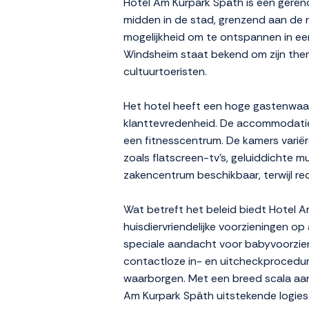
Hotel Am Kurpark Späth is een geren
midden in de stad, grenzend aan de r
mogelijkheid om te ontspannen in een 
Windsheim staat bekend om zijn ther
cultuurtoeristen.
Het hotel heeft een hoge gastenwaar
klanttevredenheid. De accommodatie b
een fitnesscentrum. De kamers varië
zoals flatscreen-tv's, geluiddichte mu
zakencentrum beschikbaar, terwijl r
Wat betreft het beleid biedt Hotel Am
huisdiervriendelijke voorzieningen op
speciale aandacht voor babyvoorzieni
contactloze in- en uitcheckprocedur
waarborgen. Met een breed scala aan f
Am Kurpark Späth uitstekende logies