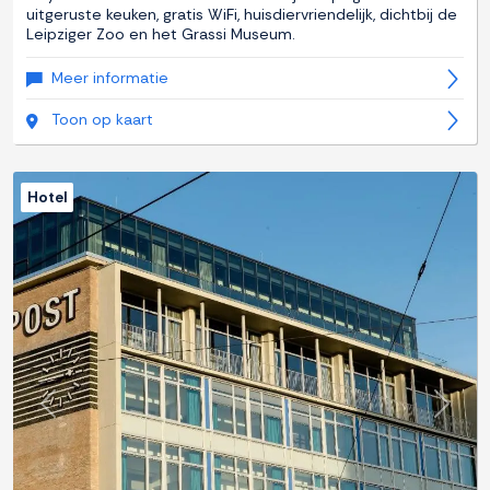
uitgeruste keuken, gratis WiFi, huisdiervriendelijk, dichtbij de
Leipziger Zoo en het Grassi Museum.
Meer informatie
Toon op kaart
Hotel
Previous
Next