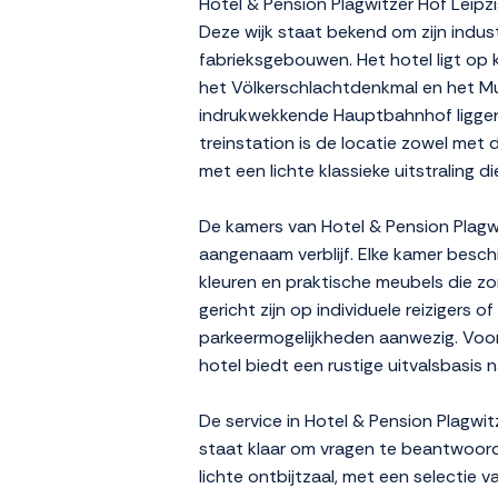
Hotel & Pension Plagwitzer Hof Leipzi
Deze wijk staat bekend om zijn industr
fabrieksgebouwen. Het hotel ligt op
het Völkerschlachtdenkmal en het Mu
indrukwekkende Hauptbahnhof liggen
treinstation is de locatie zowel met 
met een lichte klassieke uitstraling d
De kamers van Hotel & Pension Plagwi
aangenaam verblijf. Elke kamer beschi
kleuren en praktische meubels die zor
gericht zijn op individuele reizigers 
parkeermogelijkheden aanwezig. Voor g
hotel biedt een rustige uitvalsbasis 
De service in Hotel & Pension Plagwi
staat klaar om vragen te beantwoord
lichte ontbijtzaal, met een selectie 