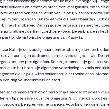
g is een kleinschalige accommodatie in de levendige wijk Plagw
iële verleden en creatieve sfeer, met veel galeries, cafés en at
 korte afstand van het centrum van Leipzig, waardoor bezien
seum der Bildenden Künste eenvoudig bereikbaar zijn. Ook de 
 binnen handbereik. Dankzij goede verbindingen met het open
de auto als met de trein goed bereikbaar. De ambiance in het h
ie past bij de historische omgeving van Plagwitz.
tzer Hof zijn eenvoudig maar comfortabel ingericht en bieden 
kt over een eigen badkamer, een televisie en gratis wifi. De in
gen voor een prettige sfeer. Sommige kamers zijn geschikt voor
of stellen. In het hotel zijn algemene voorzieningen zoals een k
asten die Leipzig willen verkennen, is er toeristische informat
na een dag vol indrukken in de stad.
tzer Hof kenmerkt zich door persoonlijke aandacht en een vrien
en en tips te geven over de omgeving. 's Ochtends wordt een
van broodjes, beleg en warme dranken. Voor lunch en diner zijn 