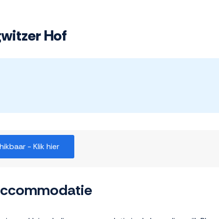
gwitzer Hof
kbaar - Klik hier
 accommodatie