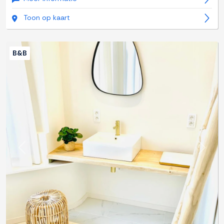
Toon op kaart
B&B
Previous
Next