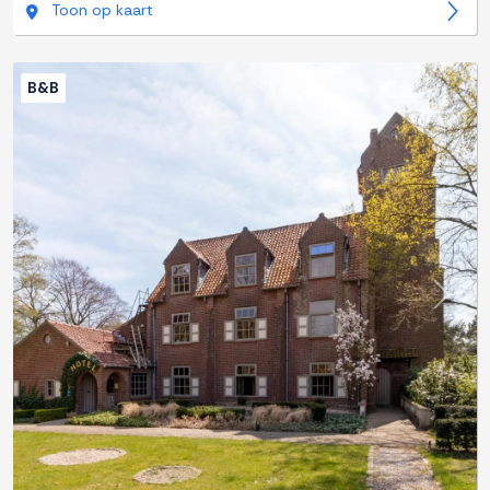
Toon op kaart
B&B
Previous
Next