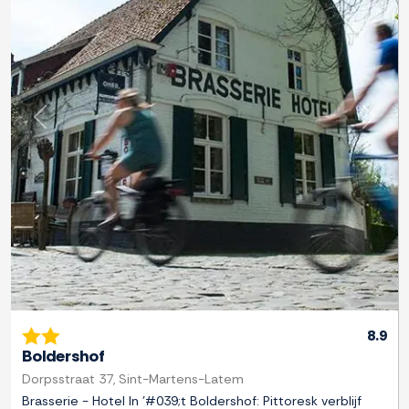
Previous
Next
8.9
Boldershof
Dorpsstraat 37, Sint-Martens-Latem
Brasserie - Hotel In '#039;t Boldershof: Pittoresk verblijf