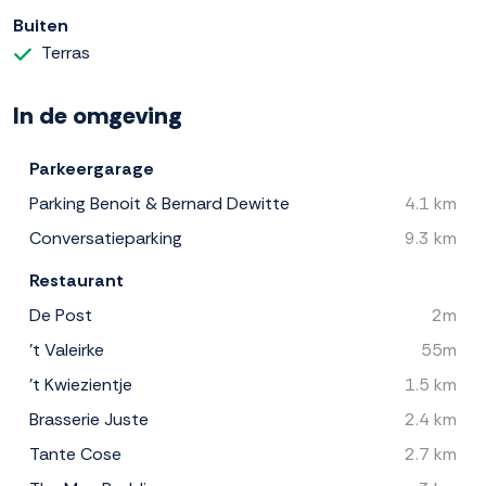
Buiten
Terras
In de omgeving
Parkeergarage
Parking Benoit & Bernard Dewitte
4.1 km
Conversatieparking
9.3 km
Restaurant
De Post
2m
't Valeirke
55m
't Kwiezientje
1.5 km
Brasserie Juste
2.4 km
Tante Cose
2.7 km