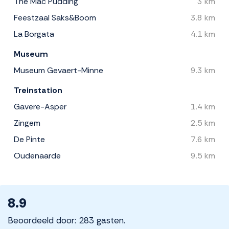
The Mac Pudding
3 km
Feestzaal Saks&Boom
3.8 km
La Borgata
4.1 km
Museum
Museum Gevaert-Minne
9.3 km
Treinstation
Gavere-Asper
1.4 km
Zingem
2.5 km
De Pinte
7.6 km
Oudenaarde
9.5 km
8.9
Beoordeeld door: 283 gasten.