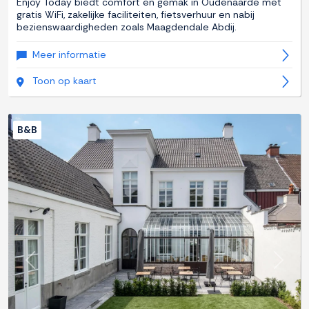
Enjoy Today biedt comfort en gemak in Oudenaarde met
gratis WiFi, zakelijke faciliteiten, fietsverhuur en nabij
bezienswaardigheden zoals Maagdendale Abdij.
Meer informatie
Toon op kaart
B&B
Previous
Next