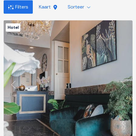
Filters
Kaart
Sorteer
Hotel
Previous
Next