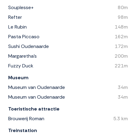
Souplesse+
80m
Refter
98m
Le Rubin
148m
Pasta Piccaso
162m
Sushi Oudenaarde
172m
Margaretha's
200m
Fuzzy Duck
221m
Museum
Museum van Oudenaarde
34m
Museum van Oudenaarde
34m
Toeristische attractie
Brouwerij Roman
5.3 km
Treinstation