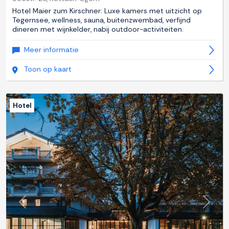
Hotel Maier zum Kirschner: Luxe kamers met uitzicht op
Tegernsee, wellness, sauna, buitenzwembad, verfijnd
dineren met wijnkelder, nabij outdoor-activiteiten.
Meer informatie
Toon op kaart
Hotel
Previous
Next