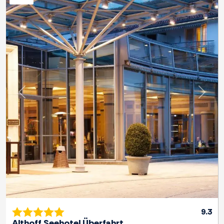
Previous
Next
9.3
Althoff Seehotel Überfahrt