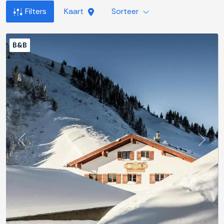
Filters
Kaart
Sorteer
B&B
Previous
Next