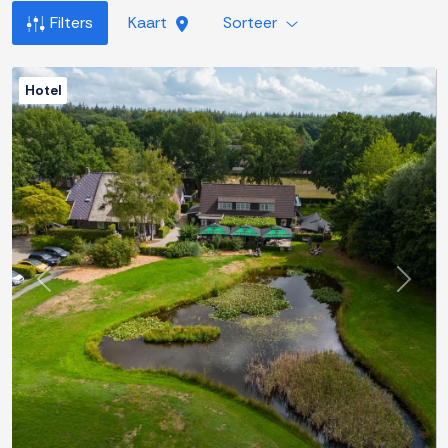
Filters
Kaart
Sorteer
Hotel
Previous
Next