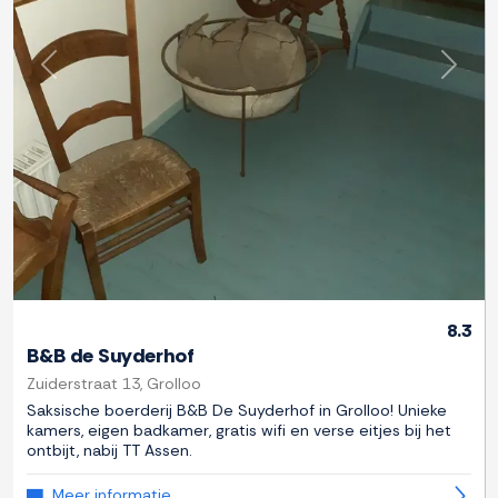
Previous
Next
8.3
B&B de Suyderhof
Zuiderstraat 13, Grolloo
Saksische boerderij B&B De Suyderhof in Grolloo! Unieke
kamers, eigen badkamer, gratis wifi en verse eitjes bij het
ontbijt, nabij TT Assen.
Meer informatie