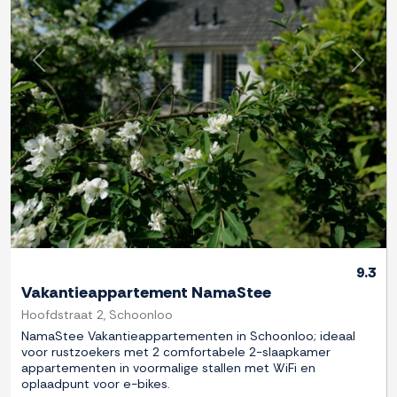
Previous
Next
9.3
Vakantieappartement NamaStee
Hoofdstraat 2, Schoonloo
NamaStee Vakantieappartementen in Schoonloo; ideaal
voor rustzoekers met 2 comfortabele 2-slaapkamer
appartementen in voormalige stallen met WiFi en
oplaadpunt voor e-bikes.