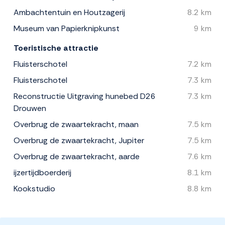
Ambachtentuin en Houtzagerij
8.2 km
Museum van Papierknipkunst
9 km
Toeristische attractie
Fluisterschotel
7.2 km
Fluisterschotel
7.3 km
Reconstructie Uitgraving hunebed D26
7.3 km
Drouwen
Overbrug de zwaartekracht, maan
7.5 km
Overbrug de zwaartekracht, Jupiter
7.5 km
Overbrug de zwaartekracht, aarde
7.6 km
ijzertijdboerderij
8.1 km
Kookstudio
8.8 km