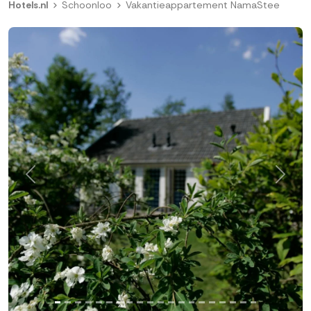
Hotels.nl
Schoonloo
Vakantieappartement NamaStee