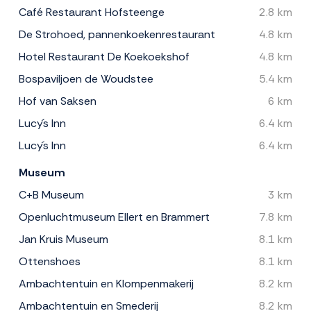
Café Restaurant Hofsteenge
2.8 km
De Strohoed, pannenkoekenrestaurant
4.8 km
Hotel Restaurant De Koekoekshof
4.8 km
Bospaviljoen de Woudstee
5.4 km
Hof van Saksen
6 km
Lucy´s Inn
6.4 km
Lucy´s Inn
6.4 km
Museum
C+B Museum
3 km
Openluchtmuseum Ellert en Brammert
7.8 km
Jan Kruis Museum
8.1 km
Ottenshoes
8.1 km
Ambachtentuin en Klompenmakerij
8.2 km
Ambachtentuin en Smederij
8.2 km