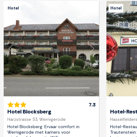
Hotel
Hotel
Previous
Next
Previous
7.3
Hotel Blocksberg
Hotel-Res
Harzstrasse 53, Wernigerode
Hasselfelders
Hotel Blocksberg: Ervaar comfort in
Hotel-Restau
Wernigerode met kamers voor
Trautenstein: