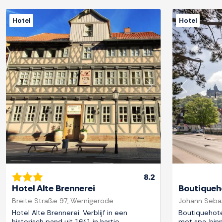
Hotel
Hotel
Previous
Next
Previous
8.2
Hotel Alte Brennerei
Boutiqueh
Breite Straße 97, Wernigerode
Johann Sebas
Hotel Alte Brennerei: Verblijf in een
Boutiquehotel
historisch pand uit 1641 in hartje
met spa, bin