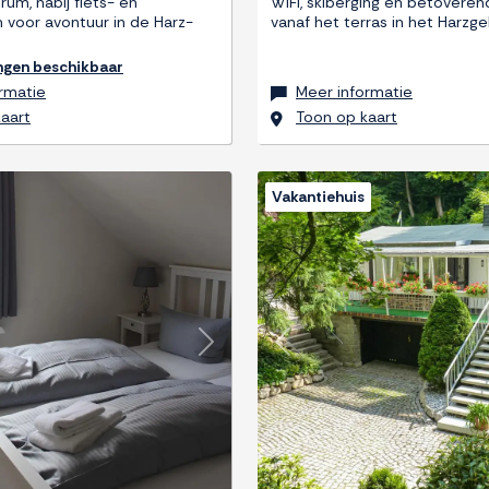
um, nabij fiets- en
WiFi, skiberging en betoverend
voor avontuur in de Harz-
vanaf het terras in het Harzg
ngen beschikbaar
rmatie
Meer informatie
aart
Toon op kaart
Vakantiehuis
Next
Previous