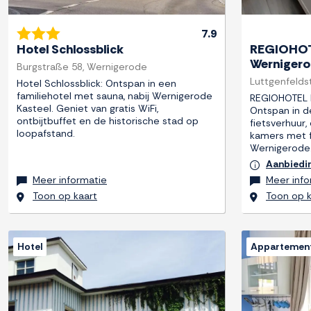
7.9
Hotel Schlossblick
REGIOHOTE
Werniger
Burgstraße 58, Wernigerode
Luttgenfelds
Hotel Schlossblick: Ontspan in een
familiehotel met sauna, nabij Wernigerode
REGIOHOTEL P
Kasteel. Geniet van gratis WiFi,
Ontspan in d
ontbijtbuffet en de historische stad op
fietsverhuur
loopafstand.
kamers met fl
Wernigerode
Aanbiedi
Meer informatie
Meer info
Toon op kaart
Toon op k
Hotel
Appartemen