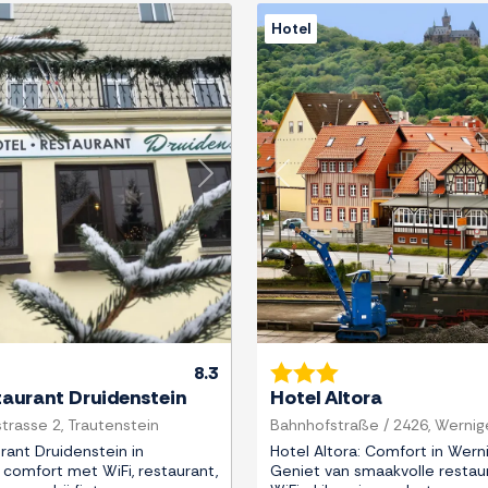
Hotel
Next
Previous
8.3
taurant Druidenstein
Hotel Altora
trasse 2, Trautenstein
Bahnhofstraße / 2426, Werni
rant Druidenstein in
Hotel Altora: Comfort in Wern
 comfort met WiFi, restaurant,
Geniet van smaakvolle restaur