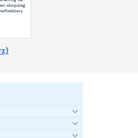
, en skiopslag.
liefhebbers.
rz)