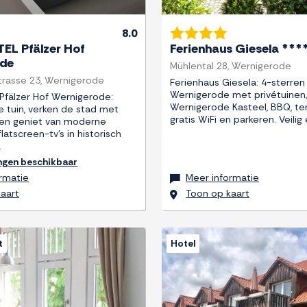
8.0
L Pfälzer Hof
Ferienhaus Giesela ***
ode
Mühlental 28, Wernigerode
trasse 23, Wernigerode
Ferienhaus Giesela: 4-sterren v
Wernigerode met privétuinen,
fälzer Hof Wernigerode:
Wernigerode Kasteel, BBQ, te
e tuin, verken de stad met
gratis WiFi en parkeren. Veilig
, en geniet van moderne
atscreen-tv’s in historisch
.
ngen beschikbaar
rmatie
Meer informatie
aart
Toon op kaart
t
Hotel