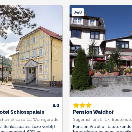
B&B
Next
Previous
8.0
otel Schlosspalais
Pension Waldhof
tian Strasse 11, Wernigerode
Sägemühlenstr. 17, Trautenste
 Schlosspalais: Luxe verblijf
Pension Waldhof: Uitstekende
nenzwembad, WiFi, en
beoordeling, gelegen in schil