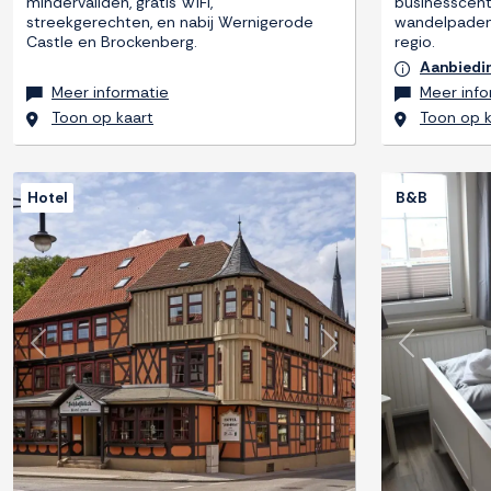
mindervaliden, gratis WiFi,
businesscentr
streekgerechten, en nabij Wernigerode
wandelpaden 
Castle en Brockenberg.
regio.
Aanbiedi
Meer informatie
Meer info
Toon op kaart
Toon op k
Hotel
B&B
Previous
Next
Previous