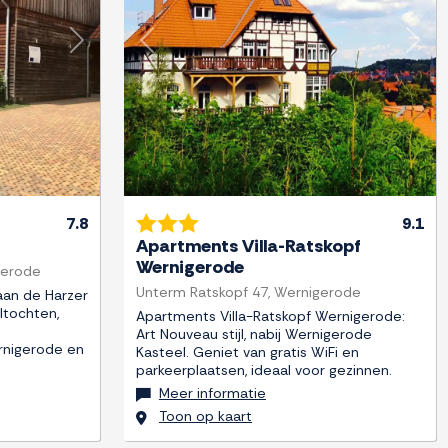
Next
Previous
Next
7.8
9.1
Apartments Villa-Ratskopf
Wernigerode
gerode
Unterm Ratskopf 47, Wernigerode
 aan de Harzer
ltochten,
Apartments Villa-Ratskopf Wernigerode:
Art Nouveau stijl, nabij Wernigerode
rnigerode en
Kasteel. Geniet van gratis WiFi en
parkeerplaatsen, ideaal voor gezinnen.
Meer informatie
Toon op kaart