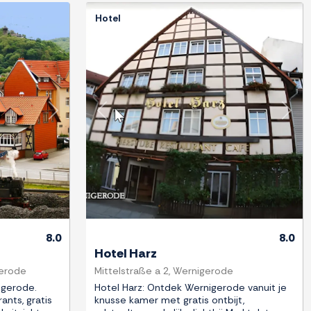
Hotel
Next
Previous
Next
8.0
8.0
Hotel Harz
gerode
Mittelstraße a 2, Wernigerode
igerode.
Hotel Harz: Ontdek Wernigerode vanuit je
ants, gratis
knusse kamer met gratis ontbijt,