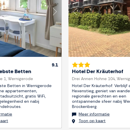
Next
Previous
9.1
iebste Betten
Hotel Der Kräuterhof
e 1, Wernigerode
Drei Annen Hohne 104, Werni
ste Betten in Wernigerode
Hotel Der Kräuterhof: Verblijf
ne appartementen,
Hexenstieg, geniet van wande
adsuitzicht, gratis WiFi,
regionale gerechten en een
gelegenheid en nabij
ontspannende sfeer nabij We
ndelroutes.
Brockenberg.
rmatie
Meer informatie
aart
Toon op kaart