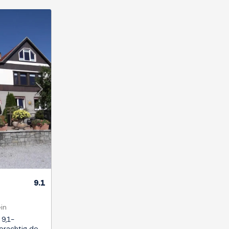
Next
9.1
in
 9,1-
derachtig de