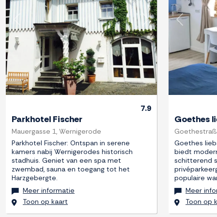
Previous
Next
Previous
7.9
Parkhotel Fischer
Goethes l
Mauergasse 1, Wernigerode
Goethestraß
Parkhotel Fischer: Ontspan in serene
Goethes lieb
kamers nabij Wernigerodes historisch
biedt moder
stadhuis. Geniet van een spa met
schitterend st
zwembad, sauna en toegang tot het
privéparkeer
Harzgebergte.
populaire wa
Meer informatie
Meer info
Toon op kaart
Toon op k