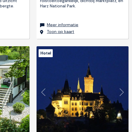
 uitzicht
rolstoeltoegankelijk, dichtbij Marktplatz, en
ebergte.
Harz National Park.
Meer informatie
Toon op kaart
Hotel
Next
Previous
Next