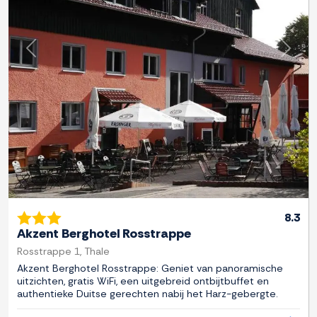
Previous
Next
8.3
Akzent Berghotel Rosstrappe
Rosstrappe 1, Thale
Akzent Berghotel Rosstrappe: Geniet van panoramische
uitzichten, gratis WiFi, een uitgebreid ontbijtbuffet en
authentieke Duitse gerechten nabij het Harz-gebergte.