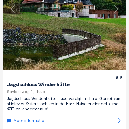
Previous
Next
8.6
Jagdschloss Windenhütte
Schlossweg 1, Thale
Jagdschloss Windenhütte: Luxe verblijf in Thale. Geniet van
skiplezier & fietstochten in de Harz. Huisdiervriendelijk, met
WiFi en kindermenu's!
Meer informatie