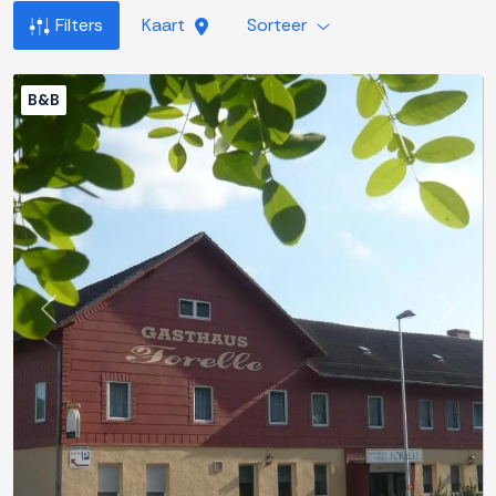
Filters
Kaart
Sorteer
B&B
Previous
Next