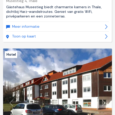
Musestieg 4, Thale
Gästehaus Musestieg biedt charmante kamers in Thale,
dichtbij Harz-wandelroutes. Geniet van gratis WiFi,
privéparkeren en een zonneterras.
Meer informatie
Toon op kaart
Hotel
Previous
Next