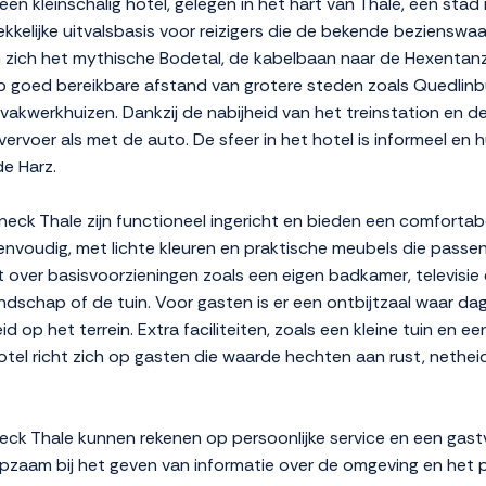
en kleinschalig hotel, gelegen in het hart van Thale, een stad 
rekkelijke uitvalsbasis voor reizigers die de bekende beziensw
zich het mythische Bodetal, de kabelbaan naar de Hexentanzp
 op goed bereikbare afstand van grotere steden zoals Quedlin
vakwerkhuizen. Dankzij de nabijheid van het treinstation en 
rvoer als met de auto. De sfeer in het hotel is informeel en h
de Harz.
neck Thale zijn functioneel ingericht en bieden een comforta
s eenvoudig, met lichte kleuren en praktische meubels die passe
t over basisvoorzieningen zoals een eigen badkamer, televisie
ndschap of de tuin. Voor gasten is er een ontbijtzaal waar dag
id op het terrein. Extra faciliteiten, zoals een kleine tuin en
hotel richt zich op gasten die waarde hechten aan rust, nethei
k Thale kunnen rekenen op persoonlijke service en een gastvr
zaam bij het geven van informatie over de omgeving en het pl