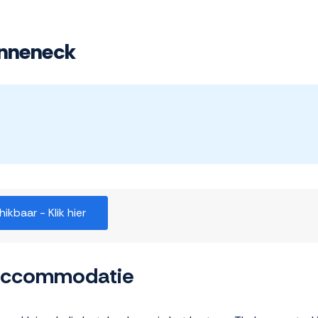
onneneck
kbaar - Klik hier
 accommodatie