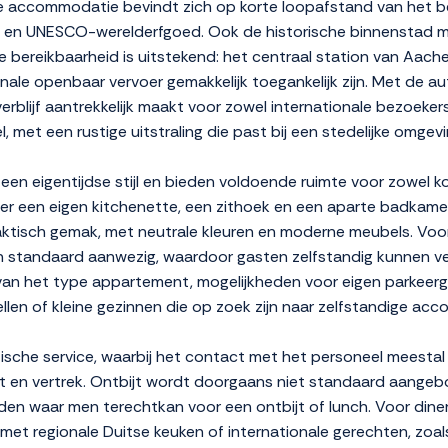
n. De accommodatie bevindt zich op korte loopafstand van he
a en UNESCO-werelderfgoed. Ook de historische binnenstad met
e bereikbaarheid is uitstekend: het centraal station van Aache
nale openbaar vervoer gemakkelijk toegankelijk zijn. Met de aut
rblijf aantrekkelijk maakt voor zowel internationale bezoekers
 met een rustige uitstraling die past bij een stedelijke omgevi
en eigentijdse stijl en bieden voldoende ruimte voor zowel kort
 een eigen kitchenette, een zithoek en een aparte badkamer
praktisch gemak, met neutrale kleuren en moderne meubels. Voorz
jn standaard aanwezig, waardoor gasten zelfstandig kunnen ver
lijk van het type appartement, mogelijkheden voor eigen parkee
stellen of kleine gezinnen die op zoek zijn naar zelfstandige ac
che service, waarbij het contact met het personeel meestal di
komst en vertrek. Ontbijt wordt doorgaans niet standaard aange
inden waar men terechtkan voor een ontbijt of lunch. Voor dine
et regionale Duitse keuken of internationale gerechten, zoal