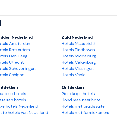
l
idden Nederland
Zuid Nederland
otels Amsterdam
Hotels Maastricht
tels Rotterdam
Hotels Eindhoven
tels Den Haag
Hotels Middelburg
tels Utrecht
Hotels Valkenburg
tels Scheveningen
Hotels Vlissingen
tels Schiphol
Hotels Venlo
ntdekken
Ontdekken
utique hotels
Goedkope hotels
sterren hotels
Hond mee naar hotel
xe hotels Nederland
Hotels met bruidssuite
ste hotels van Nederland
Hotels met familiekamers