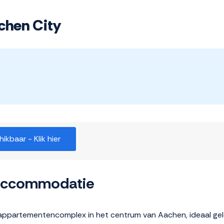
hen City
kbaar - Klik hier
 accommodatie
ppartementencomplex in het centrum van Aachen, ideaal geleg